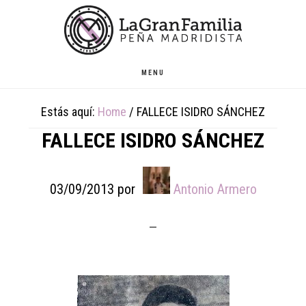
Skip
Skip
Skip
to
to
to
main
primary
footer
content
sidebar
MENU
Estás aquí:
Home
/
FALLECE ISIDRO SÁNCHEZ
FALLECE ISIDRO SÁNCHEZ
03/09/2013
por
Antonio Armero