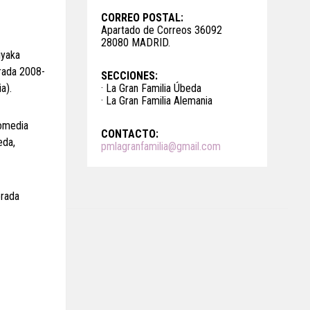
CORREO POSTAL:
Apartado de Correos 36092
28080 MADRID.
iyaka
orada 2008-
SECCIONES:
a).
· La Gran Familia Úbeda
· La Gran Familia Alemania
romedia
CONTACTO:
eda,
pmlagranfamilia@gmail.com
orada