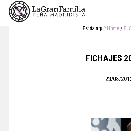
Skip
Skip
Skip
to
to
to
main
primary
footer
content
sidebar
Estás aquí:
Home
/
El 
FICHAJES 2
23/08/201