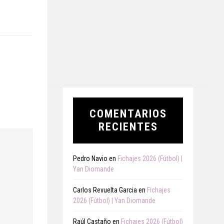
COMENTARIOS
RECIENTES
Pedro Navio
en
Fichajes 2026 (Fútbol) |
Yan Diomande
Carlos Revuelta Garcia
en
Fichajes
2026 (Fútbol) | Yan Diomande
Raúl Castaño
en
Fichajes 2026 (Fútbol)