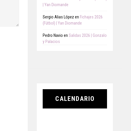
| Yan Diomande
Sergio Alias López
en
Fichajes 2026
(Fútbol) | Yan Diomande
Pedro Navio
en
Salidas 2026 | Gonzalo
y Palacios
CALENDARIO