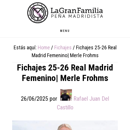
Skip
Skip
Skip
to
to
to
main
primary
footer
content
sidebar
MENU
Estás aquí:
Home
/
Fichajes
/
Fichajes 25-26 Real
Madrid Femenino| Merle Frohms
Fichajes 25-26 Real Madrid
Femenino| Merle Frohms
26/06/2025
por
Rafael Juan Del
Castillo