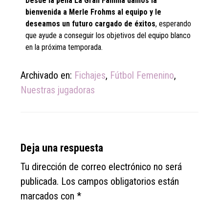
Desde la peña La Gran Familia damos la
bienvenida a Merle Frohms al equipo y le
deseamos un futuro cargado de éxitos
, esperando
que ayude a conseguir los objetivos del equipo blanco
en la próxima temporada.
Archivado en:
Fichajes
,
Fútbol Femenino
,
Nuestras jugadoras
Reader
Deja una respuesta
Interactions
Tu dirección de correo electrónico no será
publicada.
Los campos obligatorios están
marcados con
*