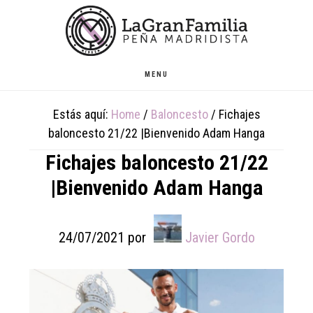
Skip
Skip
Skip
to
to
to
main
primary
footer
content
sidebar
MENU
Estás aquí:
Home
/
Baloncesto
/
Fichajes
baloncesto 21/22 |Bienvenido Adam Hanga
Fichajes baloncesto 21/22
|Bienvenido Adam Hanga
24/07/2021
por
Javier Gordo