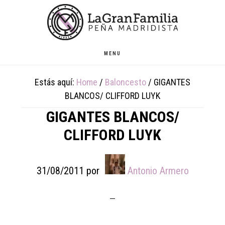
Skip
Skip
Skip
to
to
to
main
primary
footer
content
sidebar
MENU
Estás aquí:
Home
/
Baloncesto
/
GIGANTES
BLANCOS/ CLIFFORD LUYK
GIGANTES BLANCOS/
CLIFFORD LUYK
31/08/2011
por
Antonio Armero