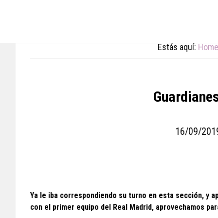
Skip
Skip
Skip
to
to
to
main
primary
footer
content
sidebar
Estás aquí:
Hom
Guardianes
16/09/201
Ya le iba correspondiendo su turno en esta sección, y 
con el primer equipo del Real Madrid, aprovechamos para