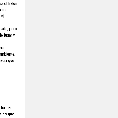
ez el Balón
o una
¿Mi
larle, pero
de jugar y
lma
 ambiente,
hacía que
a formar
o es que