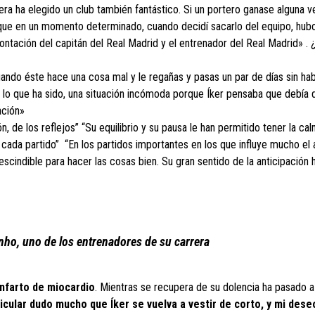
rera ha elegido un club también fantástico. Si un portero ganase alguna v
 que en un momento determinado, cuando decidí sacarlo del equipo, hub
ntación del capitán del Real Madrid y el entrenador del Real Madrid» . 
uando éste hace una cosa mal y le regañas y pasas un par de días sin hab
s lo que ha sido, una situación incómoda porque Íker pensaba que debía 
ación»
ón, de los reflejos” “Su equilibrio y su pausa le han permitido tener la ca
 cada partido” “En los partidos importantes en los que influye mucho el
cindible para hacer las cosas bien. Su gran sentido de la anticipación 
nho, uno de los entrenadores de su carrera
infarto de miocardio
. Mientras se recupera de su dolencia ha pasado 
ticular dudo mucho que Íker se vuelva a vestir de corto, y mi dese