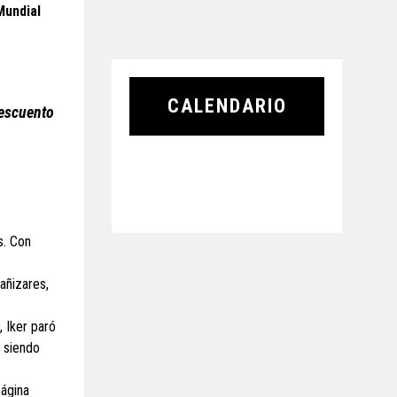
Mundial
CALENDARIO
descuento
s. Con
añizares,
, Iker paró
, siendo
página