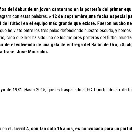
ños del debut de un joven canterano en la portería del primer equ
tagram con estas palabras,
» 12 de septiembre,una fecha especial pa
l del fútbol en el equipo más grande que existe. Fueron mucho ne
o que he visto entre los tres palos defendiendo nuestro escudo, y hemos
, creo que Íker ha sido uno de los mejores porteros del fútbol mundial
r de él volviendo de una gala de entrega del Balón de Oro, «Si al
 la frase, José Mourinho.
yo de 1981
. Hasta 2015, que es traspasado al F.C. Oporto, desarrolla t
 en el Juvenil A,
con tan solo 16 años, es convocado para un partid