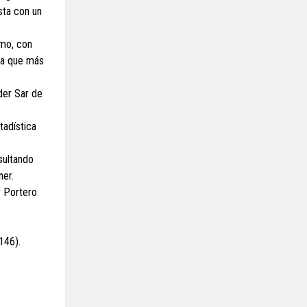
sta con un
smo, con
sta que más
der Sar de
tadística
esultando
ner.
r Portero
146).