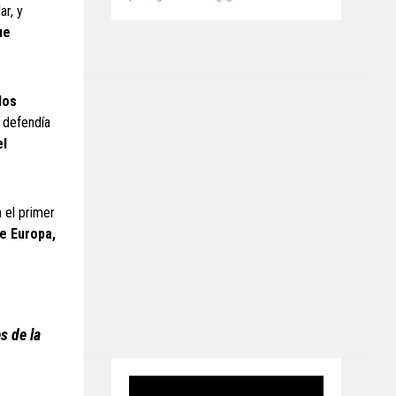
ar, y
ue
los
 defendía
el
 el primer
e Europa,
s de la