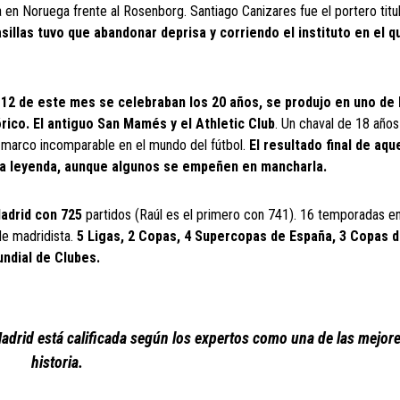
 en Noruega frente al Rosenborg. Santiago Canizares fue el portero titul
asillas tuvo que abandonar deprisa y corriendo el instituto en el q
a 12 de este mes se celebraban los 20 años, se produjo en uno de 
rico. El antiguo San Mamés y el Athletic Club
. Un chaval de 18 años
 marco incomparable en el mundo del fútbol.
El resultado final de aqu
a la leyenda, aunque algunos se empeñen en mancharla.
Madrid con 725
partidos (Raúl es el primero con 741). 16 temporadas en
de madridista.
5 Ligas, 2 Copas, 4 Supercopas de España, 3 Copas d
ndial de Clubes.
 Madrid está calificada según los expertos como una de las mejore
historia.