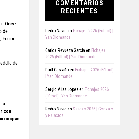
COMENTARIOS
RECIENTES
es
,
Once
o de
Pedro Navio
en
Fichajes 2026 (Fútbol) |
Yan Diomande
2
, Equipo
Carlos Revuelta Garcia
en
Fichajes
2026 (Fútbol) | Yan Diomande
edalla de
Raúl Castaño
en
Fichajes 2026 (Fútbol)
| Yan Diomande
Sergio Alias López
en
Fichajes 2026
(Fútbol) | Yan Diomande
 la
Pedro Navio
en
Salidas 2026 | Gonzalo
or con
y Palacios
urocopas