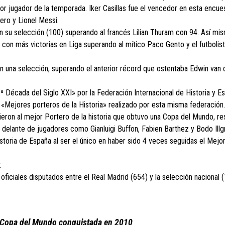
ejor jugador de la temporada. Iker Casillas fue el vencedor en esta encue
ero y Lionel Messi.
con su selección (100) superando al francés Lilian Thuram con 94. Así mi
ia con más victorias en Liga superando al mítico Paco Gento y el futboli
n una selección, superando el anterior récord que ostentaba Edwin van 
 Década del Siglo XXI» por la Federación Internacional de Historia y Es
s «Mejores porteros de la Historia» realizado por esta misma federación.
ligieron al mejor Portero de la historia que obtuvo una Copa del Mundo, r
 delante de jugadores como Gianluigi Buffon, Fabien Barthez y Bodo Illg
toria de España al ser el único en haber sido 4 veces seguidas el Mejo
.
 oficiales disputados entre el Real Madrid (654) y la selección nacional (
la Copa del Mundo conquistada en 2010