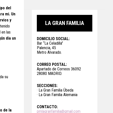
ipo del
ra mi. Un
rvios y
LA GRAN FAMILIA
 tenido
 en las
gún día un
DOMICILIO SOCIAL:
Bar “La Celadilla”
Palencia, 45
Metro Alvarado.
CORREO POSTAL:
Apartado de Correos 36092
28080 MADRID.
oda su
SECCIONES:
· La Gran Familia Úbeda
· La Gran Familia Alemania
CONTACTO:
o de la
pmlagranfamilia@gmail.com