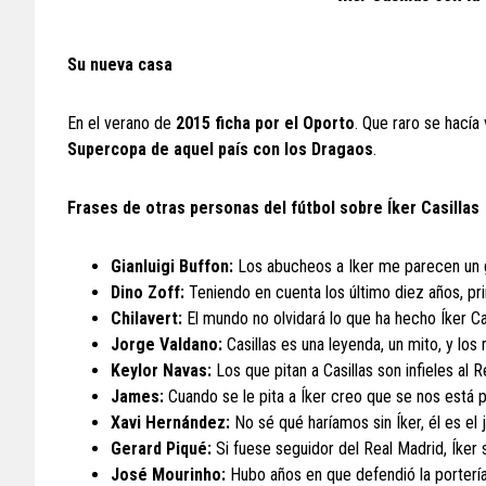
Su nueva casa
En el verano de
2015 ficha por el Oporto
. Que raro se hacía
Supercopa de aquel país con los Dragaos
.
Frases de otras personas del fútbol sobre Íker Casillas
Gianluigi Buffon:
Los abucheos a Iker me parecen un ge
Dino Zoff:
Teniendo en cuenta los último diez años, pr
Chilavert:
El mundo no olvidará lo que ha hecho Íker Cas
Jorge Valdano:
Casillas es una leyenda, un mito, y los
Keylor Navas:
Los que pitan a Casillas son infieles al Re
James:
Cuando se le pita a Íker creo que se nos está p
Xavi Hernández:
No sé qué haríamos sin Íker, él es el
Gerard Piqué:
Si fuese seguidor del Real Madrid, Íker s
José Mourinho:
Hubo años en que defendió la porterí