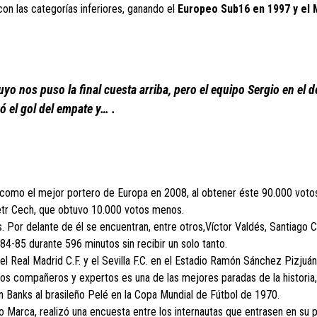
con las categorías inferiores, ganando el
Europeo Sub16 en 1997 y el 
yo nos puso la final cuesta arriba, pero el equipo Sergio en el 
 el gol del empate y… .
s como el mejor portero de Europa en 2008, al obtener éste 90.000 voto
etr Cech, que obtuvo 10.000 votos menos.
s. Por delante de él se encuentran, entre otros,Víctor Valdés, Santiago C
4-85 durante 596 minutos sin recibir un solo tanto.
l Real Madrid C.F. y el Sevilla F.C. en el Estadio Ramón Sánchez Pizjuán
chos compañeros y expertos es una de las mejores paradas de la historia
n Banks al brasileño Pelé en la Copa Mundial de Fútbol de 1970.
vo Marca, realizó una encuesta entre los internautas que entrasen en su 