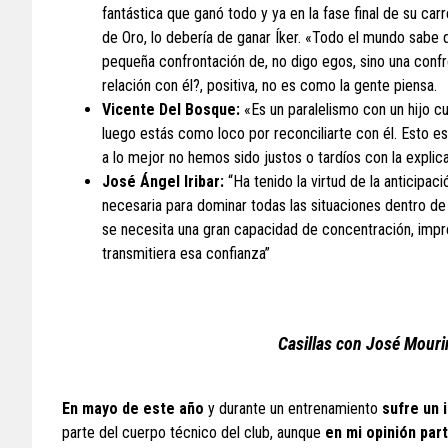
fantástica que ganó todo y ya en la fase final de su car
de Oro, lo debería de ganar Íker. «Todo el mundo sabe
pequeña confrontación de, no digo egos, sino una confro
relación con él?, positiva, no es como la gente piensa.
Vicente Del Bosque:
«Es un paralelismo con un hijo c
luego estás como loco por reconciliarte con él. Esto e
a lo mejor no hemos sido justos o tardíos con la explic
José Ángel Iribar:
“Ha tenido la virtud de la anticipaci
necesaria para dominar todas las situaciones dentro de
se necesita una gran capacidad de concentración, impres
transmitiera esa confianza”
Casillas con José Mouri
En mayo de este año
y durante un entrenamiento
sufre un 
parte del cuerpo técnico del club, aunque
en mi opinión par