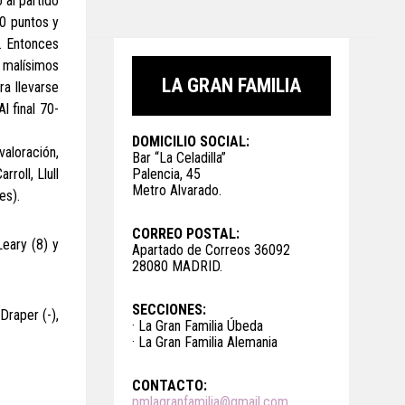
 al partido
20 puntos y
l. Entonces
n malísimos
LA GRAN FAMILIA
ra llevarse
l final 70-
DOMICILIO SOCIAL:
valoración,
Bar “La Celadilla”
roll, Llull
Palencia, 45
Metro Alvarado.
es).
CORREO POSTAL:
Leary (8) y
Apartado de Correos 36092
28080 MADRID.
SECCIONES:
Draper (-),
· La Gran Familia Úbeda
· La Gran Familia Alemania
CONTACTO:
pmlagranfamilia@gmail.com