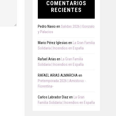
COMENTARIOS
RECIENTES
Pedro Navio
en
Salidas 2026 | Gonzalo
y Palacios
Mario Pérez Iglesias
en
La Gran Familia
Solidaria | Incendios en España
Rafael Arias
en
La Gran Familia
Solidaria | Incendios en España
RAFAEL ARIAS ALMARCHA
en
Pretemporada 2026 | Amistoso -
Fiorentina-
Carlos Labrador Diaz
en
La Gran
Familia Solidaria | Incendios en España