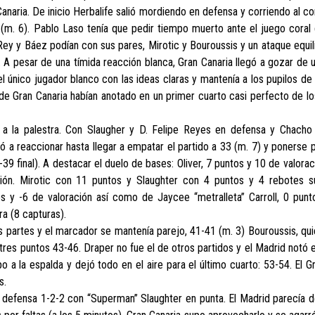
anaria. De inicio Herbalife salió mordiendo en defensa y corriendo al c
7 (m. 6). Pablo Laso tenía que pedir tiempo muerto ante el juego coral
 Rey y Báez podían con sus pares, Mirotic y Bouroussis y un ataque equi
. A pesar de una tímida reacción blanca, Gran Canaria llegó a gozar de 
el único jugador blanco con las ideas claras y mantenía a los pupilos de
es de Gran Canaria habían anotado en un primer cuarto casi perfecto de 
 a la palestra. Con Slaugher y D. Felipe Reyes en defensa y Chacho “
 reaccionar hasta llegar a empatar el partido a 33 (m. 7) y ponerse p
39 final). A destacar el duelo de bases: Oliver, 7 puntos y 10 de valorac
ción. Mirotic con 11 puntos y Slaughter con 4 puntos y 4 rebotes su
os y -6 de valoración así como de Jaycee “metralleta” Carroll, 0 punt
ra (8 capturas).
 partes y el marcador se mantenía parejo, 41-41 (m. 3) Bouroussis, qu
a tres puntos 43-46. Draper no fue el de otros partidos y el Madrid notó
 a la espalda y dejó todo en el aire para el último cuarto: 53-54. El G
s.
a defensa 1-2-2 con “Superman” Slaughter en punta. El Madrid parecía 