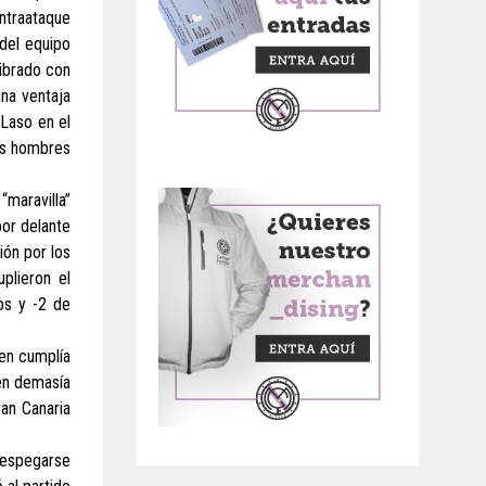
ontraataque
 del equipo
librado con
una ventaja
 Laso en el
los hombres
maravilla”
or delante
ión por los
plieron el
os y -2 de
ien cumplía
 en demasía
ran Canaria
despegarse