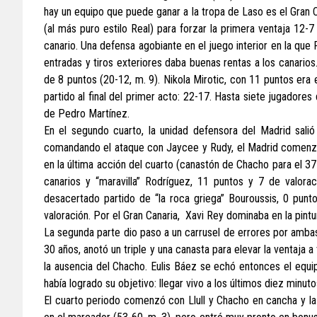
hay un equipo que puede ganar a la tropa de Laso es el Gran C
(al más puro estilo Real) para forzar la primera ventaja 12-
canario. Una defensa agobiante en el juego interior en la que
entradas y tiros exteriores daba buenas rentas a los canarios
de 8 puntos (20-12, m. 9). Nikola Mirotic, con 11 puntos era 
partido al final del primer acto: 22-17. Hasta siete jugador
de Pedro Martínez.
En el segundo cuarto, la unidad defensora del Madrid salió
comandando el ataque con Jaycee y Rudy, el Madrid comenzó a
en la última acción del cuarto (canastón de Chacho para el 37-
canarios y “maravilla” Rodríguez, 11 puntos y 7 de valora
desacertado partido de “la roca griega” Bouroussis, 0 punt
valoración. Por el Gran Canaria, Xavi Rey dominaba en la pintu
La segunda parte dio paso a un carrusel de errores por ambas
30 años, anotó un triple y una canasta para elevar la ventaja 
la ausencia del Chacho. Eulis Báez se echó entonces el equipo
había logrado su objetivo: llegar vivo a los últimos diez minuto
El cuarto periodo comenzó con Llull y Chacho en cancha y l