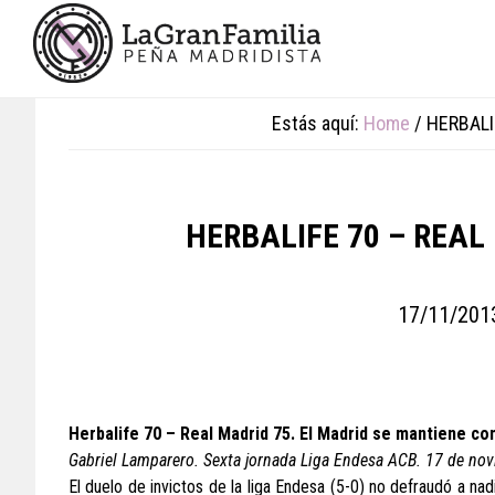
Skip
Skip
Skip
to
to
to
main
primary
footer
content
sidebar
Estás aquí:
Home
/
HERBALIF
HERBALIFE 70 – REAL M
17/11/201
Herbalife 70 – Real Madrid 75. El Madrid se mantiene co
Gabriel Lamparero. Sexta jornada Liga Endesa ACB. 17 de no
El duelo de invictos de la liga Endesa (5-0) no defraudó a na