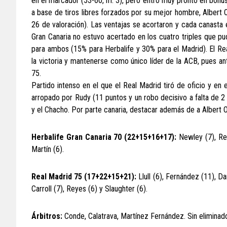
en el marcador (53-60, m. 3), pero entró muy pronto en bonus 
a base de tiros libres forzados por su mejor hombre, Albert 
26 de valoración). Las ventajas se acortaron y cada canasta 
Gran Canaria no estuvo acertado en los cuatro triples que pu
para ambos (15% para Herbalife y 30% para el Madrid). El Rea
la victoria y mantenerse como único líder de la ACB, pues ante
75.
Partido intenso en el que el Real Madrid tiró de oficio y en
arropado por Rudy (11 puntos y un robo decisivo a falta de 2 m
y el Chacho. Por parte canaria, destacar además de a Albert O
Herbalife Gran Canaria 70 (22+15+16+17):
Newley (7), Rey 
Martín (6).
Real Madrid 75 (17+22+15+21):
Llull (6), Fernández (11), Da
Carroll (7), Reyes (6) y Slaughter (6).
Árbitros:
Conde, Calatrava, Martínez Fernández. Sin eliminad