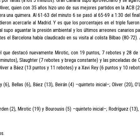
por faltas (a los 5 minutos). Gran Canaria supo aprovecharlo y se agarró
Oliver, quien con 35 años hizo uno de sus mejores partidos en la ACB (
era una quimera. Al 61-63 del minuto 6 se pasó al 65-69 a 1:30 del fina
dieron acercarle al Madrid. Y es que los porcentajes en el triple fuero
l supo aguantar la presión ambiental y los últimos arreones canarios pa
s el Barcelona había claudicado en su visita al colista Bilbao (80-72). A
 el que destacó nuevamente Mirotic, con 19 puntos, 7 rebotes y 28 de 
inutos), Slaughter (7 rebotes y brega constante) y las pinceladas de Car
liver a Báez (13 puntos y 11 rebotes) y a Xavi Rey (6 puntos y 10 rebot
(6), Bellas (6), Báez (13), Beirán (4) –quinteto inicial–; Oliver (20), O’
rden (2), Mirotic (19) y Bourousis (5) –quinteto inicial–; Rodríguez (13), 
os.