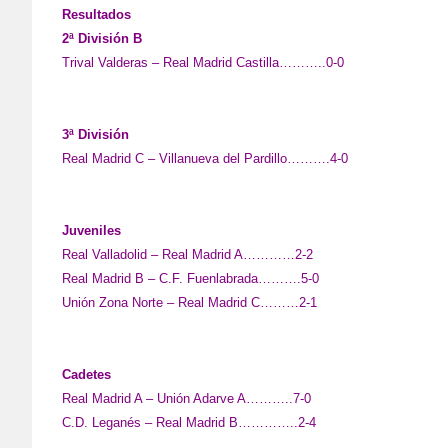
Resultados
2ª División B
Trival Valderas – Real Madrid Castilla………..0-0
3ª División
Real Madrid C – Villanueva del Pardillo……….4-0
Juveniles
Real Valladolid – Real Madrid A…………2-2
Real Madrid B – C.F. Fuenlabrada……….5-0
Unión Zona Norte – Real Madrid C………2-1
Cadetes
Real Madrid A – Unión Adarve A………..7-0
C.D. Leganés – Real Madrid B…………..2-4