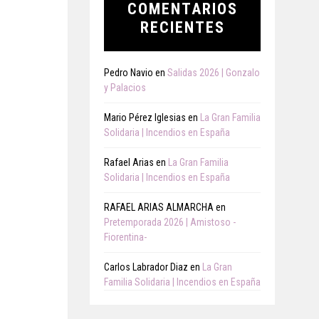
COMENTARIOS
RECIENTES
Pedro Navio
en
Salidas 2026 | Gonzalo
y Palacios
Mario Pérez Iglesias
en
La Gran Familia
Solidaria | Incendios en España
Rafael Arias
en
La Gran Familia
Solidaria | Incendios en España
RAFAEL ARIAS ALMARCHA
en
Pretemporada 2026 | Amistoso -
Fiorentina-
Carlos Labrador Diaz
en
La Gran
Familia Solidaria | Incendios en España