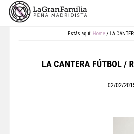
Skip
Skip
Skip
to
to
to
main
primary
footer
content
sidebar
Estás aquí:
Home
/
LA CANTER
LA CANTERA FÚTBOL / 
02/02/201