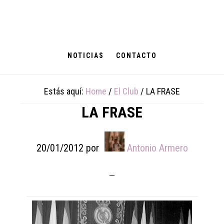
Skip
Skip
Skip
to
to
to
main
primary
footer
content
sidebar
NOTICIAS
CONTACTO
Estás aquí:
Home
/
El Club
/
LA FRASE
LA FRASE
20/01/2012
por
Antonio Armero