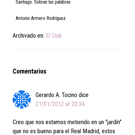
Santiago. Sobran las palabras
Antonio Armero Rodríguez
Archivado en:
El Club
Reader
Comentarios
Interactions
Gerardo A. Tocino
dice
21/01/2012 at 20:34
Creo que nos estamos metiendo en un "jardín"
que no es bueno para el Real Madrid, estos