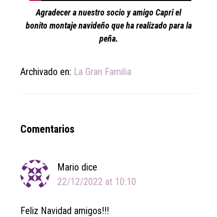
Agradecer a nuestro socio y amigo Capri el
bonito montaje navideño que ha realizado para la
peña.
Archivado en:
La Gran Familia
Reader
Comentarios
Interactions
Mario
dice
22/12/2022 at 10:10
Feliz Navidad amigos!!!