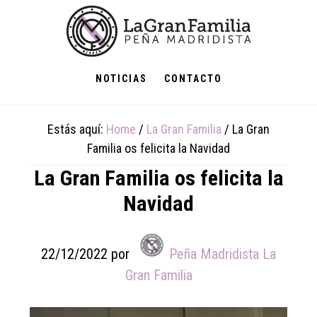
Skip
Skip
Skip
to
to
to
main
primary
footer
content
sidebar
NOTICIAS
CONTACTO
Estás aquí:
Home
/
La Gran Familia
/
La Gran
Familia os felicita la Navidad
La Gran Familia os felicita la
Navidad
22/12/2022
por
Peña Madridista La
Gran Familia