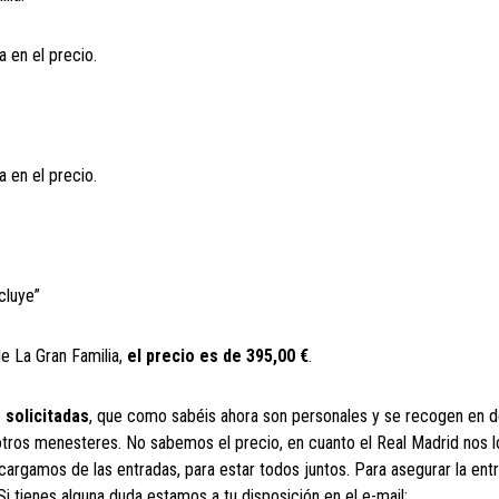
a en el precio.
a en el precio.
cluye”
 de La Gran Familia,
el precio es de 395,00 €
.
 solicitadas
, que como sabéis ahora son personales y se recogen en de
a otros menesteres. No sabemos el precio, en cuanto el Real Madrid nos l
argamos de las entradas, para estar todos juntos. Para asegurar la entr
i tienes alguna duda estamos a tu disposición en el e-mail: