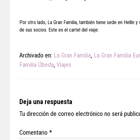
Por otro lado, La Gran Familia, también tiene sede en Hellín 
de sus socios. Este es el cartel del viaje:
Archivado en:
La Gran Familia
,
La Gran Familia Eu
Familia Úbeda
,
Viajes
Reader
Deja una respuesta
Interactions
Tu dirección de correo electrónico no será public
Comentario
*