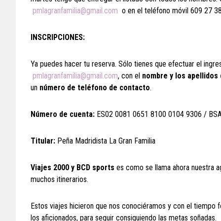
pmlagranfamilia@gmail.com
o en el teléfono móvil 609 27 38
INSCRIPCIONES:
Ya puedes hacer tu reserva. Sólo tienes que efectuar el ingr
pmlagranfamilia@gmail.com
, con el
nombre y los apellidos
un
número de teléfono de contacto
.
Número de cuenta:
ES02 0081 0651 8100 0104 9306 / BSA
Titular:
Peña Madridista La Gran Familia
Viajes 2000 y BCD sports
es como se llama ahora nuestra a
muchos itinerarios.
Estos viajes hicieron que nos conociéramos y con el tiempo f
los aficionados, para seguir consiguiendo las metas soñadas.