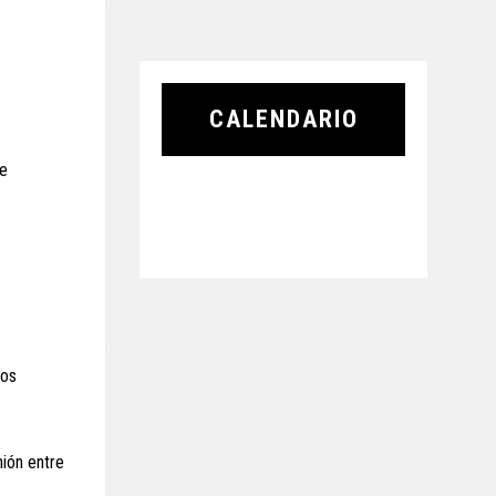
CALENDARIO
de
tos
nión entre