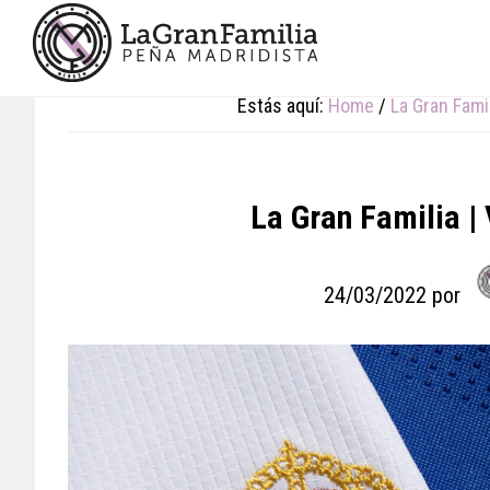
Skip
Skip
Skip
to
to
to
main
primary
footer
content
sidebar
Estás aquí:
Home
/
La Gran Fami
La Gran Familia |
24/03/2022
por