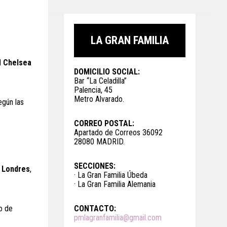
LA GRAN FAMILIA
l
Chelsea
DOMICILIO SOCIAL:
Bar “La Celadilla”
Palencia, 45
Metro Alvarado.
egún las
CORREO POSTAL:
Apartado de Correos 36092
28080 MADRID.
SECCIONES:
a
Londres
,
· La Gran Familia Úbeda
· La Gran Familia Alemania
CONTACTO:
ro de
pmlagranfamilia@gmail.com