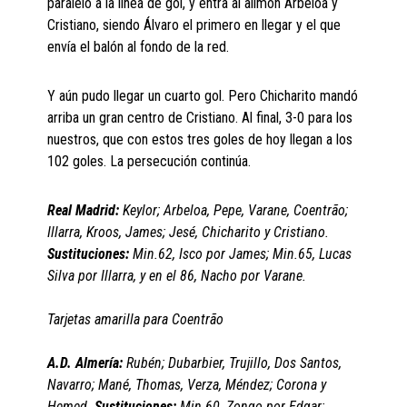
paralelo a la linea de gol, y entra al alimón Arbeloa y
Cristiano, siendo Álvaro el primero en llegar y el que
envía el balón al fondo de la red.
Y aún pudo llegar un cuarto gol. Pero Chicharito mandó
arriba un gran centro de Cristiano. Al final, 3-0 para los
nuestros, que con estos tres goles de hoy llegan a los
102 goles. La persecución continúa.
Real Madrid:
Keylor; Arbeloa, Pepe, Varane, Coentrão;
Illarra, Kroos, James; Jesé, Chicharito y Cristiano.
Sustituciones:
Min.62, Isco por James; Min.65, Lucas
Silva por Illarra, y en el 86, Nacho por Varane.
Tarjetas amarilla para Coentrão
A.D. Almería:
Rubén; Dubarbier, Trujillo, Dos Santos,
Navarro; Mané, Thomas, Verza, Méndez; Corona y
Hemed.
Sustituciones:
Min.60, Zongo por Edgar;