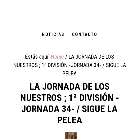
Skip
Skip
Skip
to
to
to
main
primary
footer
content
sidebar
NOTICIAS
CONTACTO
Estás aquí:
Home
/
LA JORNADA DE LOS
NUESTROS ; 1ª DIVISIÓN -JORNADA 34- / SIGUE LA
PELEA
LA JORNADA DE LOS
NUESTROS ; 1ª DIVISIÓN -
JORNADA 34- / SIGUE LA
PELEA