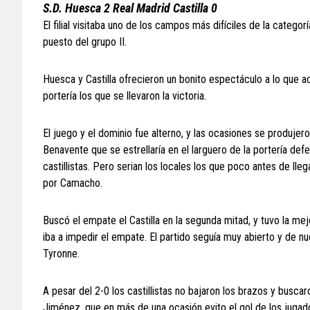
S.D. Huesca 2 Real Madrid Castilla 0
El filial visitaba uno de los campos más difíciles de la categor
puesto del grupo II.
Huesca y Castilla ofrecieron un bonito espectáculo a lo que ac
portería los que se llevaron la victoria.
El juego y el dominio fue alterno, y las ocasiones se produjero
Benavente que se estrellaría en el larguero de la portería de
castillistas. Pero serian los locales los que poco antes de ll
por Camacho.
Buscó el empate el Castilla en la segunda mitad, y tuvo la m
iba a impedir el empate. El partido seguía muy abierto y de 
Tyronne.
A pesar del 2-0 los castillistas no bajaron los brazos y buscaro
Jiménez, que en más de una ocasión evito el gol de los jugador