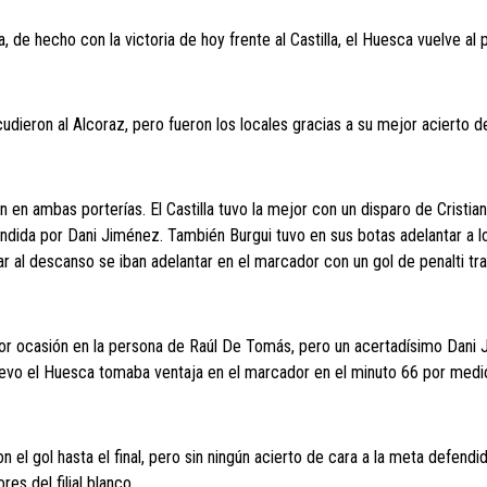
ía, de hecho con la victoria de hoy frente al Castilla, el Huesca vuelve al 
udieron al Alcoraz, pero fueron los locales gracias a su mejor acierto d
n en ambas porterías. El Castilla tuvo la mejor con un disparo de Cristian
fendida por Dani Jiménez. También Burgui tuvo en sus botas adelantar a l
egar al descanso se iban adelantar en el marcador con un gol de penalti t
ejor ocasión en la persona de Raúl De Tomás, pero un acertadísimo Dani
nuevo el Huesca tomaba ventaja en el marcador en el minuto 66 por medi
n el gol hasta el final, pero sin ningún acierto de cara a la meta defendi
es del filial blanco.