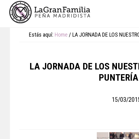
Skip
Skip
Skip
to
to
to
main
primary
footer
content
sidebar
Estás aquí:
Home
/
LA JORNADA DE LOS NUESTROS
LA JORNADA DE LOS NUESTRO
PUNTERÍA
15/03/201