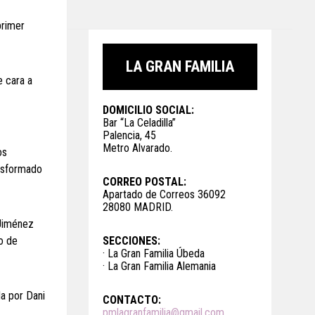
primer
LA GRAN FAMILIA
e cara a
DOMICILIO SOCIAL:
Bar “La Celadilla”
Palencia, 45
Metro Alvarado.
os
rasformado
CORREO POSTAL:
Apartado de Correos 36092
28080 MADRID.
 Jiménez
o de
SECCIONES:
· La Gran Familia Úbeda
· La Gran Familia Alemania
da por Dani
CONTACTO:
pmlagranfamilia@gmail.com