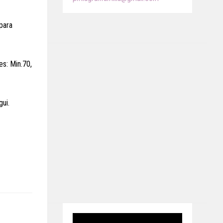
para
es: Min.70,
ui.