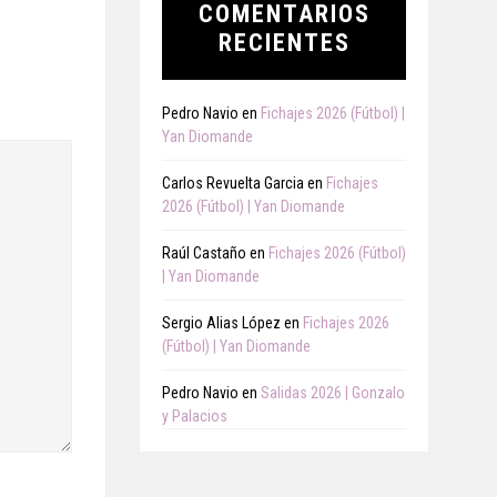
COMENTARIOS
RECIENTES
Pedro Navio
en
Fichajes 2026 (Fútbol) |
Yan Diomande
Carlos Revuelta Garcia
en
Fichajes
2026 (Fútbol) | Yan Diomande
Raúl Castaño
en
Fichajes 2026 (Fútbol)
| Yan Diomande
Sergio Alias López
en
Fichajes 2026
(Fútbol) | Yan Diomande
Pedro Navio
en
Salidas 2026 | Gonzalo
y Palacios