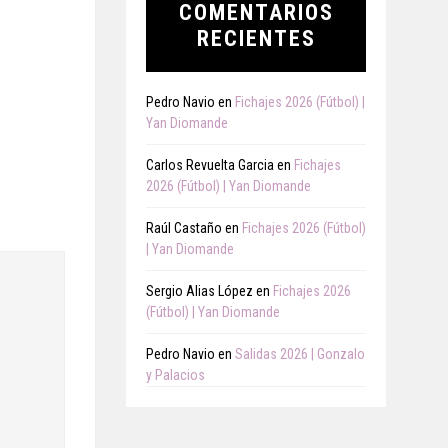
COMENTARIOS
RECIENTES
Pedro Navio
en
Fichajes 2026 (Fútbol) |
Yan Diomande
Carlos Revuelta Garcia
en
Fichajes
2026 (Fútbol) | Yan Diomande
Raúl Castaño
en
Fichajes 2026 (Fútbol)
| Yan Diomande
Sergio Alias López
en
Fichajes 2026
(Fútbol) | Yan Diomande
Pedro Navio
en
Salidas 2026 | Gonzalo
y Palacios