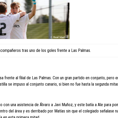
compañeros tras uno de los goles frente a Las Palmas.
sa frente al filial de Las Palmas. Con un gran partido en conjunto, pero e
astilla se impuso al conjunto canario, si bien no fue hasta la segunda mit
go con una asistencia de Álvaro a Javi Muñoz, y este batía a Ale para po
dentro del área y es derribado por Matías sin que el colegiado señalase n
a en esta primera mitad.