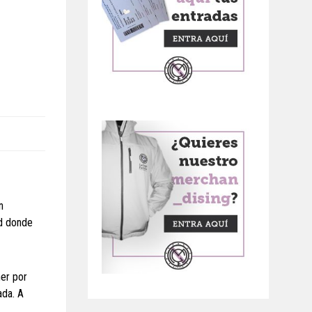
n
ad donde
ner por
ada. A