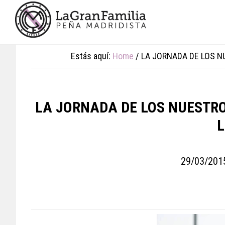
Skip
Skip
Skip
to
to
to
main
primary
footer
content
sidebar
Estás aquí:
Home
/
LA JORNADA DE LOS NU
LA JORNADA DE LOS NUESTROS
L
29/03/201