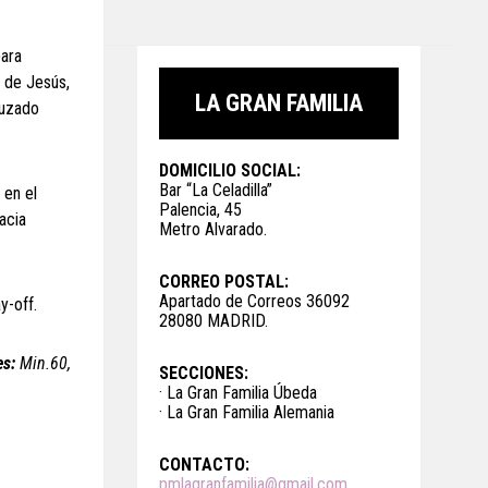
para
s de Jesús,
LA GRAN FAMILIA
ruzado
DOMICILIO SOCIAL:
Bar “La Celadilla”
 en el
Palencia, 45
acia
Metro Alvarado.
CORREO POSTAL:
Apartado de Correos 36092
y-off.
28080 MADRID.
es:
Min.60,
SECCIONES:
· La Gran Familia Úbeda
· La Gran Familia Alemania
CONTACTO:
pmlagranfamilia@gmail.com