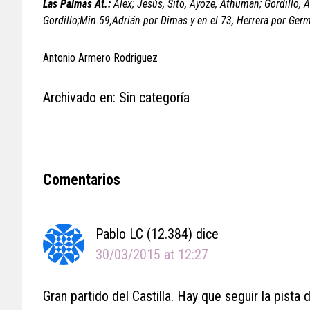
Las Palmas At.:
Álex; Jesús, Sito, Ayoze, Athuman; Gordillo, A
Gordillo;Min.59,Adrián por Dimas y en el 73, Herrera por Ger
Antonio Armero Rodriguez
Archivado en: Sin categoría
Reader
Comentarios
Interactions
Pablo LC (12.384)
dice
30/03/2015 at 12:27
Gran partido del Castilla. Hay que seguir la pista