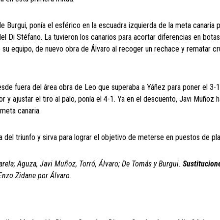
de Burgui, ponía el esférico en la escuadra izquierda de la meta canaria 
del Di Stéfano. La tuvieron los canarios para acortar diferencias en bota
e su equipo, de nuevo obra de Álvaro al recoger un rechace y rematar c
esde fuera del área obra de Leo que superaba a Yáñez para poner el 3-1
 y ajustar el tiro al palo, ponía el 4-1. Ya en el descuento, Javi Muñoz h
 meta canaria.
a del triunfo y sirva para lograr el objetivo de meterse en puestos de pla
Varela; Aguza, Javi Muñoz, Torró, Álvaro; De Tomás y Burgui.
Sustitucion
Enzo Zidane por Álvaro.