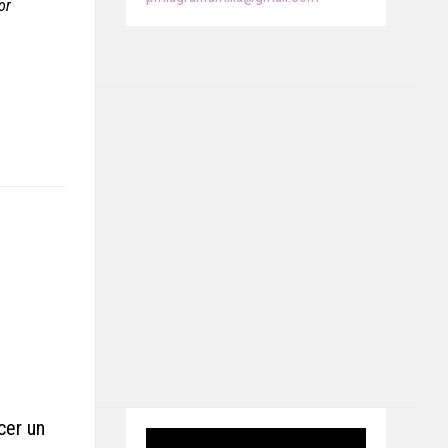
or
cer un