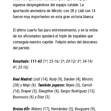
siguiese despegándose del equipo catalán. La
aportación anotadora de Mirotic con 28 y Llull con 14
fueron muy importantes en esta gran victoria blanca.
El ultimo cuarto fue puro entretenimiento, y en la retina
de los aficionados quedará el triple de espaldas que
conseguía nuestro capitán Felipón antes del descanso
del partido.
Resultado: 111-63
(1º, 25-16/ 2º, 29-12/ 3º, 34-19/
4º, 23-16)
Real Madrid:
Llull (14), Rudy (9), Darden (4), Mirotic
(28) y Mejri (6).
También jugaron:
Reyes (5), Carroll
(14), Draper (3), Slaugther (4), Sergio Rodríguez (15),
Bourousis (6) y Díez (3).
Bruixa dÓr:
Waters (17), Hernández (5), Kouguere (9),