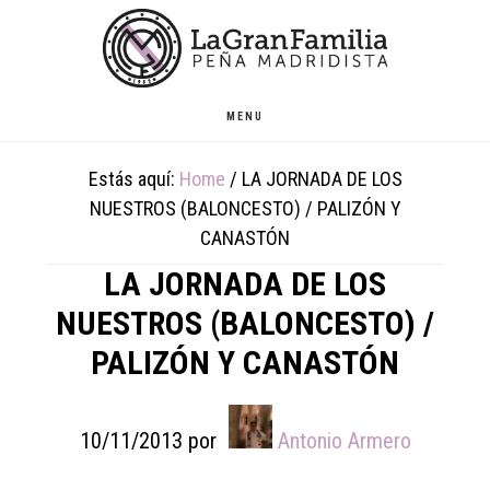
Skip
Skip
Skip
to
to
to
main
primary
footer
content
sidebar
MENU
Estás aquí:
Home
/
LA JORNADA DE LOS
NUESTROS (BALONCESTO) / PALIZÓN Y
CANASTÓN
LA JORNADA DE LOS
NUESTROS (BALONCESTO) /
PALIZÓN Y CANASTÓN
10/11/2013
por
Antonio Armero