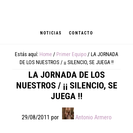
Skip
Skip
Skip
to
to
to
main
primary
footer
content
sidebar
NOTICIAS
CONTACTO
Estás aquí:
Home
/
Primer Equipo
/
LA JORNADA
DE LOS NUESTROS / ¡¡ SILENCIO, SE JUEGA !!
LA JORNADA DE LOS
NUESTROS / ¡¡ SILENCIO, SE
JUEGA !!
29/08/2011
por
Antonio Armero