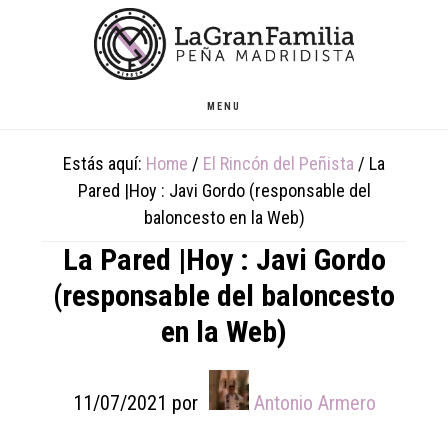
Skip
Skip
Skip
to
to
to
main
primary
footer
content
sidebar
MENU
Estás aquí:
Home
/
El Rincón del Peñista
/
La
Pared |Hoy : Javi Gordo (responsable del
baloncesto en la Web)
La Pared |Hoy : Javi Gordo
(responsable del baloncesto
en la Web)
11/07/2021
por
Antonio Armero