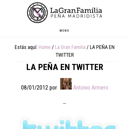
Skip
Skip
Skip
to
to
to
main
primary
footer
content
sidebar
MENU
Estás aquí:
Home
/
La Gran Familia
/
LA PEÑA EN
TWITTER
LA PEÑA EN TWITTER
08/01/2012
por
Antonio Armero