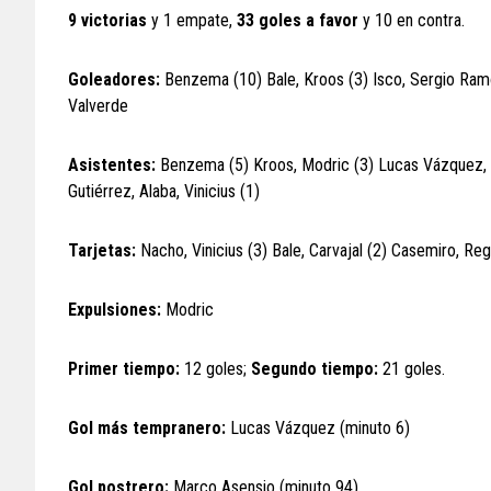
9 victorias
y 1 empate,
33 goles a favor
y 10 en contra.
Goleadores:
Benzema (10) Bale, Kroos (3) Isco, Sergio Ramo
Valverde
Asistentes:
Benzema (5) Kroos, Modric (3) Lucas Vázquez, 
Gutiérrez, Alaba, Vinicius (1)
Tarjetas:
Nacho, Vinicius (3) Bale, Carvajal (2) Casemiro, Reg
Expulsiones:
Modric
Primer tiempo:
12 goles;
Segundo tiempo:
21 goles.
Gol más tempranero:
Lucas Vázquez (minuto 6)
Gol postrero:
Marco Asensio (minuto 94)