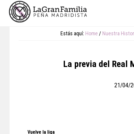
Skip
Skip
Skip
to
to
to
main
primary
footer
content
sidebar
Estás aquí:
Home
/
Nuestra Histor
La previa del Real 
21/04/2
Vuelve la liga