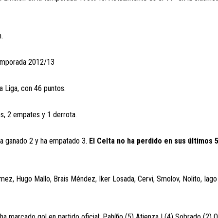
.
 temporada 2012/13
a Liga, con 46 puntos.
as, 2 empates y 1 derrota.
, ha ganado 2 y ha empatado 3.
El Celta no ha perdido en sus últimos 
mez, Hugo Mallo, Brais Méndez, Iker Losada, Cervi, Smolov, Nolito, Iago
ha marcado gol en partido oficial: Pahíño (5) Atienza I (4) Sobrado (2) 