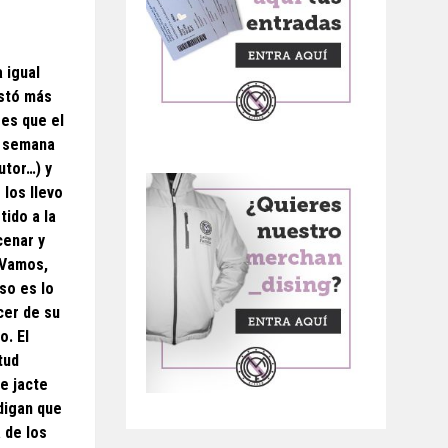
 igual
astó más
 es que el
a semana
utor…) y
 los llevo
tido a la
cenar y
 Vamos,
so es lo
cer de su
o. El
tud
e jacte
 digan que
 de los