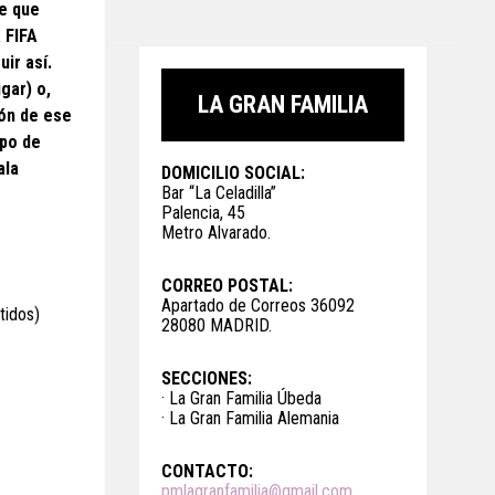
re que
 FIFA
ir así.
gar) o,
LA GRAN FAMILIA
ión de ese
ipo de
ala
DOMICILIO SOCIAL:
Bar “La Celadilla”
Palencia, 45
Metro Alvarado.
CORREO POSTAL:
Apartado de Correos 36092
tidos)
28080 MADRID.
SECCIONES:
· La Gran Familia Úbeda
· La Gran Familia Alemania
CONTACTO:
pmlagranfamilia@gmail.com