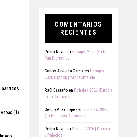
COMENTARIOS
RECIENTES
Pedro Navio
en
Fichajes 2026 (Fútbol) |
Yan Diomande
Carlos Revuelta Garcia
en
Fichajes
2026 (Fútbol) | Yan Diomande
5 partidos
Raúl Castaño
en
Fichajes 2026 (Fútbol)
| Yan Diomande
Sergio Alias López
en
Fichajes 2026
 Aspas (1)
(Fútbol) | Yan Diomande
Pedro Navio
en
Salidas 2026 | Gonzalo
y Palacios
Olmedo,