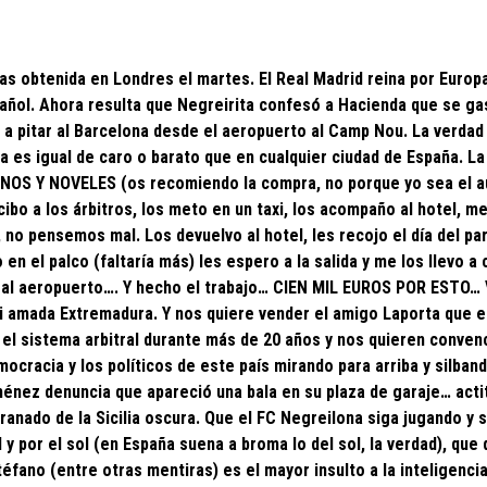
ias obtenida en Londres el martes. El Real Madrid reina por Europa
spañol. Ahora resulta que Negreirita confesó a Hacienda que se g
 a pitar al Barcelona desde el aeropuerto al Camp Nou. La verdad
na es igual de caro o barato que en cualquier ciudad de España. L
NOS Y NOVELES (os recomiendo la compra, no porque yo sea el a
ibo a los árbitros, los meto en un taxi, los acompaño al hotel, me
 no pensemos mal. Los devuelvo al hotel, les recojo el día del par
en el palco (faltaría más) les espero a la salida y me los llevo a 
o al aeropuerto…. Y hecho el trabajo… CIEN MIL EUROS POR ESTO…
mi amada Extremadura. Y nos quiere vender el amigo Laporta que e
 el sistema arbitral durante más de 20 años y nos quieren conven
ocracia y los políticos de este país mirando para arriba y silband
ménez denuncia que apareció una bala en su plaza de garaje… acti
anado de la Sicilia oscura. Que el FC Negreilona siga jugando y s
 y por el sol (en España suena a broma lo del sol, la verdad), que
fano (entre otras mentiras) es el mayor insulto a la inteligencia