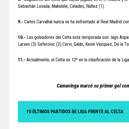
Sebastián Losada, Makelele, Celades, Núñez (1).
9.-
Carlos Carvalhal nunca se ha enfrentado al Real Madrid co
10.-
Los goleadores del Celta esta temporada son: Iago Aspas
Larsen (3) Seferovic (2) Cervi, Galán, Kevin Vázquez, De la To
11.-
Actualmente, el Celta es 12º en la clasificación de la Lig
Camavinga marcó su primer gol com
10 ÚLTIMOS PARTIDOS DE LIGA FRENTE AL CELTA