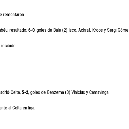
 le remontaron
abéu, resultado:
6-0
, goles de Bale (2) Isco, Achraf, Kroos y Sergi Gómez
 recibido
adrid-Celta,
5-2
, goles de Benzema (3) Vinicius y Camavinga
te al Celta en liga.