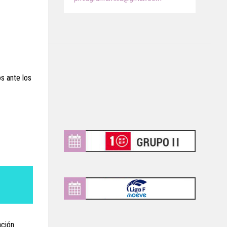
os ante los
ación