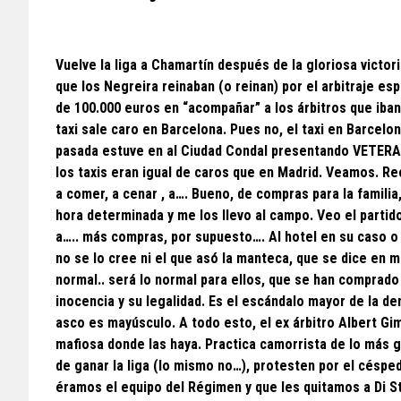
Vuelve la liga a Chamartín después de la gloriosa victor
que los Negreira reinaban (o reinan) por el arbitraje e
de 100.000 euros en “acompañar” a los árbitros que iban
taxi sale caro en Barcelona. Pues no, el taxi en Barcelo
pasada estuve en al Ciudad Condal presentando VETERA
los taxis eran igual de caros que en Madrid. Veamos. Rec
a comer, a cenar , a…. Bueno, de compras para la familia,
hora determinada y me los llevo al campo. Veo el partido 
a….. más compras, por supuesto…. Al hotel en su caso 
no se lo cree ni el que asó la manteca, que se dice en 
normal.. será lo normal para ellos, que se han comprado
inocencia y su legalidad. Es el escándalo mayor de la dem
asco es mayúsculo. A todo esto, el ex árbitro Albert Gi
mafiosa donde las haya. Practica camorrista de lo más gr
de ganar la liga (lo mismo no…), protesten por el césped
éramos el equipo del Régimen y que les quitamos a Di Sté