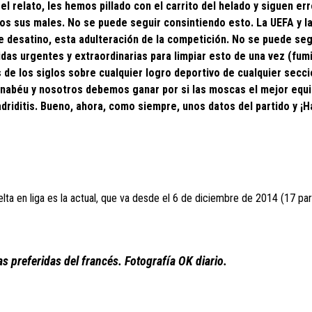
l relato, les hemos pillado con el carrito del helado y siguen er
os sus males. No se puede seguir consintiendo esto. La UEFA y la
e desatino, esta adulteración de la competición. No se puede segu
as urgentes y extraordinarias para limpiar esto de una vez (fumi
s de los siglos sobre cualquier logro deportivo de cualquier secc
Bernabéu y nosotros debemos ganar por si las moscas el mejor equ
driditis. Bueno, ahora, como siempre, unos datos del partido y ¡H
elta en liga es la actual, que va desde el 6 de diciembre de 2014 (17 par
as preferidas del francés. Fotografía OK diario.