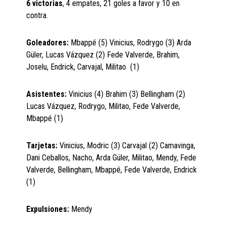
6 victorias
, 4 empates, 21 goles a favor y 10 en
contra.
Goleadores:
Mbappé (5) Vinicius, Rodrygo (3) Arda
Güler, Lucas Vázquez (2) Fede Valverde, Brahim,
Joselu, Endrick, Carvajal, Militao (1)
Asistentes:
Vinicius (4) Brahim (3) Bellingham (2)
Lucas Vázquez, Rodrygo, Militao, Fede Valverde,
Mbappé (1)
Tarjetas:
Vinicius, Modric (3) Carvajal (2) Camavinga,
Dani Ceballos, Nacho, Arda Güler, Militao, Mendy, Fede
Valverde, Bellingham, Mbappé, Fede Valverde, Endrick
(1)
Expulsiones:
Mendy