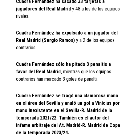
Cuadra Fernández ha sacado 33 tarjetas a
jugadores del Real Madrid
y 48 a los de los equipos
rivales.
Cuadra Fernández ha expulsado a un jugador del
Real Madrid (Sergio Ramos)
y a 2 de los equipos
contrarios.
Cuadra Fernández sólo ha pitado 3 penaltis a
favor del Real Madrid,
mientras que los equipos
contrarios han marcado 3 goles de penalti.
Cuadra Fernández se tragó una clamorosa mano
en el área del Sevilla y anuló un gol a Vinicius por
mano inexistente en el Sevilla-R. Madrid de la
temporada 2021/22. También es el autor del
infame arbitraje del At. Madrid-R. Madrid de Copa
de la temporada 2023/24.