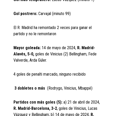
Gol postrero:
Carvajal (minuto 99)
El R. Madrid ha remontado 2 veces para ganar el
partido y no le remontaron
Mayor goleada:
14 de mayo de 2024,
R. Madrid-
Alavés, 5-0,
goles de Vinicius (2) Bellingham, Fede
Valverde, Arda Güler.
4 goles de penalti marcado, ninguno recibido
3 dobletes o más
(Rodrygo, Vinicius, Mbappé)
Partidos con más goles (5):
a) 21 de abril de 2024,
R. Madrid-Barcelona, 3-2
, goles de Vinicius, Lucas
Vázquez y Bellingham; b) 14 de mayo de 2024,
R.