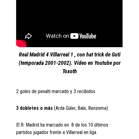
Real Madrid 4 Villarreal 1 , con hat trick de Guti
(temporada 2001-2002). Vídeo en Youtube por
Toxoth
2 goles de penalti marcado y 3 recibidos
3 dobletes o más
(Arda Güler, Bale, Benzema)
El R. Madrid ha marcado en 8 de los 10 últimos
partidos jugados frente a Villarreal en liga.