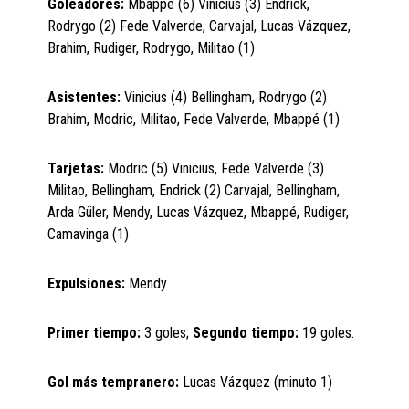
Goleadores:
Mbappé (6) Vinicius (3) Endrick,
Rodrygo (2) Fede Valverde, Carvajal, Lucas Vázquez,
Brahim, Rudiger, Rodrygo, Militao (1)
Asistentes:
Vinicius (4) Bellingham, Rodrygo (2)
Brahim, Modric, Militao, Fede Valverde, Mbappé (1)
Tarjetas:
Modric (5) Vinicius, Fede Valverde (3)
Militao, Bellingham, Endrick (2) Carvajal, Bellingham,
Arda Güler, Mendy, Lucas Vázquez, Mbappé, Rudiger,
Camavinga (1)
Expulsiones:
Mendy
Primer tiempo:
3 goles;
Segundo tiempo:
19 goles.
Gol más tempranero:
Lucas Vázquez (minuto 1)