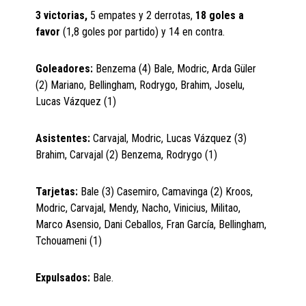
3 victorias,
5 empates y 2 derrotas,
18 goles a
favor
(1,8 goles por partido) y 14 en contra.
Goleadores:
Benzema (4) Bale, Modric, Arda Güler
(2) Mariano, Bellingham, Rodrygo, Brahim, Joselu,
Lucas Vázquez (1)
Asistentes:
Carvajal, Modric, Lucas Vázquez (3)
Brahim, Carvajal (2) Benzema, Rodrygo (1)
Tarjetas:
Bale (3) Casemiro, Camavinga (2) Kroos,
Modric, Carvajal, Mendy, Nacho, Vinicius, Militao,
Marco Asensio, Dani Ceballos, Fran García, Bellingham,
Tchouameni (1)
Expulsados:
Bale.