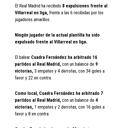
El Real Madrid ha recibido
8 expulsiones frente al
Villarreal en liga,
frente a las 6 recibidas por los
jugadores amarillos.
Ningún jugador de la actual plantilla ha sido
expulsado frente al Villarreal en liga.
El balear
Cuadra Fernández ha arbitrado 16
partidos al Real Madrid,
con un balance de
9
victorias,
3 empates y 4 derrotas, con 34 goles a
favor y 22 en contra.
Como local, Cuadra Fernández ha arbitrado 7
partidos al Real Madrid,
con un balance de
4
victorias,
1 empates y 2 derrotas, con 16 goles a
favor y 8 en contra.