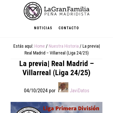
Skip
Skip
Skip
to
to
to
main
primary
footer
content
sidebar
NOTICIAS
CONTACTO
Estás aquí:
Home
/
Nuestra Historia
/
La previa|
Real Madrid – Villarreal (Liga 24/25)
La previa| Real Madrid –
Villarreal (Liga 24/25)
04/10/2024
por
JaviDatos