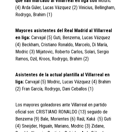
que han marcado al Villarreal en liga son
Modric
(4) Arda Güler, Lucas Vázquez (2) Vinicius, Bellingham,
Rodrygo, Brahim (1)
Mayores asistentes del Real Madrid al Villarreal
en liga:
Carvajal (5) Guti, Benzema, Lucas Vázquez
(4) Beckham, Cristiano Ronaldo, Marcelo, Di María,
Modric (3) Mijatovic, Roberto Carlos, Solari, Sergio
Ramos, Ozil, Kroos, Rodrygo, Brahim (2)
Asistentes de la actual plantilla al Villarreal en
liga:
Carvajal (5) Modric, Lucas Vázquez (4) Brahim
(2) Fran García, Rodrygo, Dani Ceballos (1)
Los mayores goleadores ante Villarreal en partido
oficial son: CRISTIANO RONALDO (13) seguido de
Benzema (9) Bale, Morientes (6) Raúl, Kaká (5) Guti
(4) Sneijder, Higuaín, Mariano, Modric (3) Zidane,