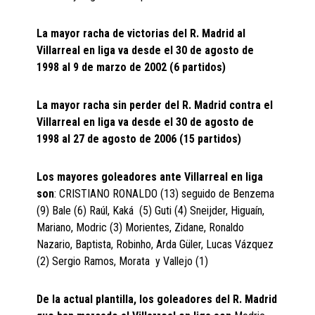
La mayor racha de victorias del R. Madrid al
Villarreal en liga va desde el 30 de agosto de
1998 al 9 de marzo de 2002 (6 partidos)
La mayor racha sin perder del R. Madrid contra el
Villarreal en liga va desde el 30 de agosto de
1998 al 27 de agosto de 2006 (15 partidos)
Los mayores goleadores ante Villarreal en liga
son
: CRISTIANO RONALDO (13) seguido de Benzema
(9) Bale (6) Raúl, Kaká (5) Guti (4) Sneijder, Higuaín,
Mariano, Modric (3) Morientes, Zidane, Ronaldo
Nazario, Baptista, Robinho, Arda Güler, Lucas Vázquez
(2) Sergio Ramos, Morata y Vallejo (1)
De la actual plantilla, los goleadores del R. Madrid