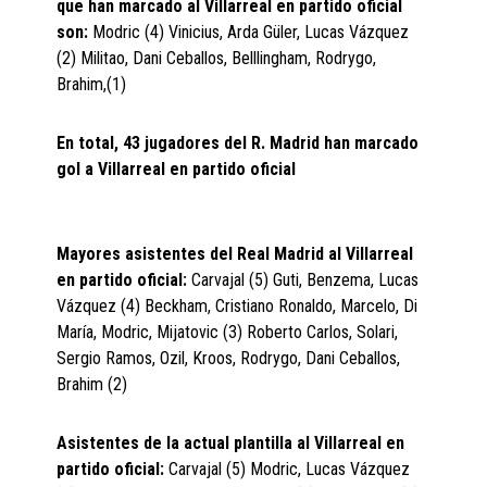
que han marcado al Villarreal en partido oficial
son:
Modric (4) Vinicius, Arda Güler, Lucas Vázquez
(2) Militao, Dani Ceballos, Belllingham, Rodrygo,
Brahim,(1)
En total, 43 jugadores del R. Madrid han marcado
gol a Villarreal en partido oficial
Mayores asistentes del Real Madrid al Villarreal
en partido oficial:
Carvajal (5) Guti, Benzema, Lucas
Vázquez (4) Beckham, Cristiano Ronaldo, Marcelo, Di
María, Modric, Mijatovic (3) Roberto Carlos, Solari,
Sergio Ramos, Ozil, Kroos, Rodrygo, Dani Ceballos,
Brahim (2)
Asistentes de la actual plantilla al Villarreal en
partido oficial:
Carvajal (5) Modric, Lucas Vázquez