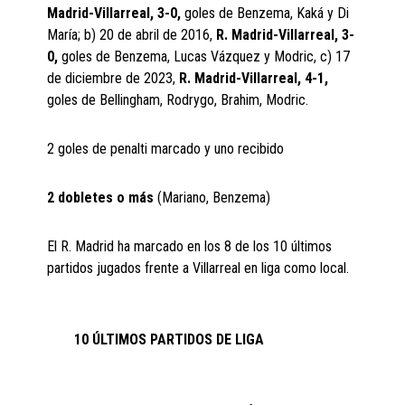
Madrid-Villarreal, 3-0,
goles de Benzema, Kaká y Di
María; b) 20 de abril de 2016,
R. Madrid-Villarreal, 3-
0,
goles de Benzema, Lucas Vázquez y Modric, c) 17
de diciembre de 2023,
R. Madrid-Villarreal, 4-1,
goles de Bellingham, Rodrygo, Brahim, Modric.
2 goles de penalti marcado y uno recibido
2 dobletes o más
(Mariano, Benzema)
El R. Madrid ha marcado en los 8 de los 10 últimos
partidos jugados frente a Villarreal en liga como local.
10 ÚLTIMOS PARTIDOS DE LIGA