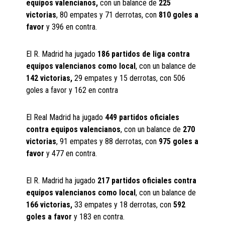
equipos valencianos,
con un balance de
225
victorias
, 80 empates y 71 derrotas, con
810 goles a
favor
y 396 en contra.
El R. Madrid ha jugado
186 partidos de liga contra
equipos valencianos como local
, con un balance de
142 victorias,
29 empates y 15 derrotas, con 506
goles a favor y 162 en contra
El Real Madrid ha jugado
449 partidos oficiales
contra equipos valencianos
, con un balance de
270
victorias
, 91 empates y 88 derrotas, con
975 goles a
favor
y 477 en contra.
El R. Madrid ha jugado
217 partidos oficiales contra
equipos valencianos como local
, con un balance de
166 victorias,
33 empates y 18 derrotas, con
592
goles a favor
y 183 en contra.