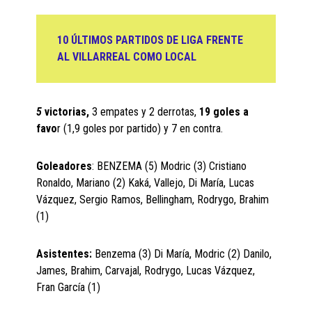
10 Ú
LTIMOS PARTIDOS DE LIGA FRENTE
AL VILLARREAL COMO LOCAL
5
victorias,
3 empates y 2 derrotas,
19 goles a
favo
r (1,9 goles por partido) y 7 en contra.
Goleadores
: BENZEMA (5) Modric (3) Cristiano
Ronaldo, Mariano (2) Kaká, Vallejo, Di María, Lucas
Vázquez, Sergio Ramos, Bellingham, Rodrygo, Brahim
(1)
Asistentes:
Benzema (3) Di María, Modric (2) Danilo,
James, Brahim, Carvajal, Rodrygo, Lucas Vázquez,
Fran García (1)