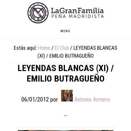
Skip
Skip
Skip
to
to
to
main
primary
footer
content
sidebar
MENU
Estás aquí:
Home
/
El Club
/
LEYENDAS BLANCAS
(XI) / EMILIO BUTRAGUEÑO
LEYENDAS BLANCAS (XI) /
EMILIO BUTRAGUEÑO
06/01/2012
por
Antonio Armero