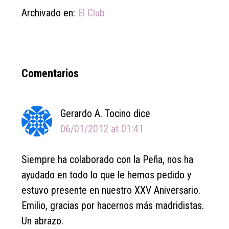
Archivado en:
El Club
Reader
Comentarios
Interactions
Gerardo A. Tocino
dice
06/01/2012 at 01:41
Siempre ha colaborado con la Peña, nos ha
ayudado en todo lo que le hemos pedido y
estuvo presente en nuestro XXV Aniversario.
Emilio, gracias por hacernos más madridistas.
Un abrazo.