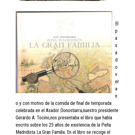
El
p
a
s
a
d
o
v
er
a
n
o y con motivo de la comida de final de temporada
celebrada en el Asador Donostiarra,nuestro presidente
Gerardo A. Tocino,nos presentaba el libro que había
escrito sobre los 25 años de existencia de la Peña
Madridista La Gran Familia. En el libro se recoge el