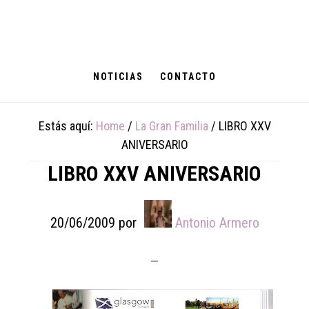
Skip
Skip
Skip
to
to
to
main
primary
footer
content
sidebar
NOTICIAS
CONTACTO
Estás aquí:
Home
/
La Gran Familia
/
LIBRO XXV
ANIVERSARIO
LIBRO XXV ANIVERSARIO
20/06/2009
por
Antonio Armero