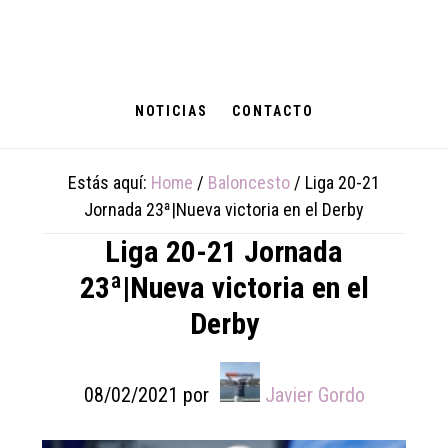
Skip
Skip
Skip
to
to
to
main
primary
footer
content
sidebar
NOTICIAS
CONTACTO
Estás aquí:
Home
/
Baloncesto
/
Liga 20-21
Jornada 23ª|Nueva victoria en el Derby
Liga 20-21 Jornada
23ª|Nueva victoria en el
Derby
08/02/2021
por
Javier Gordo