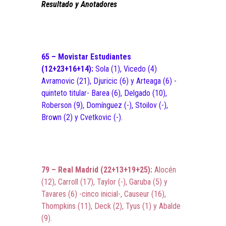
Resultado y Anotadores
65 – Movistar Estudiantes
(12+23+16+14):
Sola (1), Vicedo (4)
Avramovic (21), Djuricic (6) y Arteaga (6) -
quinteto titular- Barea (6), Delgado (10),
Roberson (9), Domínguez (-), Stoilov (-),
Brown (2) y Cvetkovic (-).
79 – Real Madrid (22+13+19+25):
Alocén
(12), Carroll (17), Taylor (-), Garuba (5) y
Tavares (6) -cinco inicial-, Causeur (16),
Thompkins (11), Deck (2), Tyus (1) y Abalde
(9).