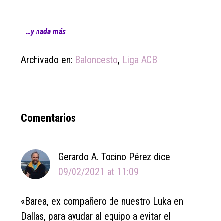
…y nada más
Archivado en:
Baloncesto
,
Liga ACB
Reader
Comentarios
Interactions
Gerardo A. Tocino Pérez
dice
09/02/2021 at 11:09
«Barea, ex compañero de nuestro Luka en
Dallas, para ayudar al equipo a evitar el