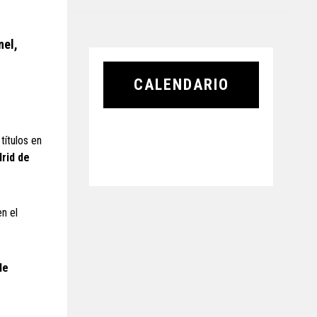
nel,
CALENDARIO
títulos en
drid de
en el
de