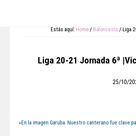
Skip
Skip
Skip
to
to
to
main
primary
footer
content
sidebar
Estás aquí:
Home
/
Baloncesto
/
Liga 2
Liga 20-21 Jornada 6ª |Vic
25/10/20
«En la imagen Garuba. Nuestro canterano fue clave p