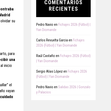
COMENTARIOS
RECIENTES
contraba
 Madrid
olvidar su
Pedro Navio
en
Fichajes 2026 (Fútbol) |
Yan Diomande
Carlos Revuelta Garcia
en
Fichajes
2026 (Fútbol) | Yan Diomande
arto, para
Raúl Castaño
en
Fichajes 2026 (Fútbol)
cibir una
| Yan Diomande
l inicio
Sergio Alias López
en
Fichajes 2026
(Fútbol) | Yan Diomande
llar” el
Pedro Navio
en
Salidas 2026 | Gonzalo
 año vayan
y Palacios
 cuidado