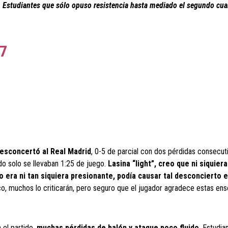
 un Estudiantes que sólo opuso resistencia hasta mediado el segundo cua
77
desconcertó al Real Madrid
, 0-5 de parcial con dos pérdidas consecut
o solo se llevaban 1:25 de juego.
Lasina “light”, creo que ni siquier
 era ni tan siquiera presionante, podía causar tal desconcierto e
ico, muchos lo criticarán, pero seguro que el jugador agradece estas en
 el partido,
muchas pérdidas de balón y ataque poco fluido
. Estudia