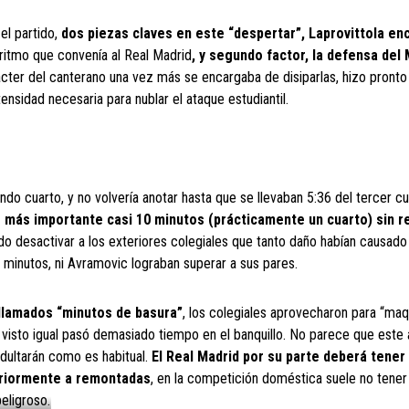
el partido,
dos piezas claves en este “despertar”, Laprovittola en
ritmo que convenía al Real Madrid
, y segundo factor, la defensa del
ácter del canterano una vez más se encargaba de disiparlas, hizo pronto 
ntensidad necesaria para nublar el ataque estudiantil.
do cuarto, y no volvería anotar hasta que se llevaban 5:36 del tercer cu
lo más importante casi 10 minutos (prácticamente un cuarto) sin re
 desactivar a los exteriores colegiales que tanto daño habían causado a
s minutos, ni Avramovic lograban superar a sus pares.
 llamados “minutos de basura”
, los colegiales aprovecharon para “maqui
 visto igual pasó demasiado tiempo en el banquillo. No parece que este
indultarán como es habitual.
El Real Madrid por su parte deberá tener
eriormente a remontadas
, en la competición doméstica suele no tener
eligroso.