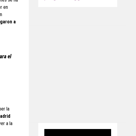
er en
un
egaron a
ara el
per la
adrid
er a la