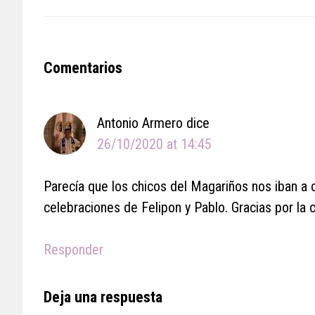
Reader
Comentarios
Interactions
Antonio Armero
dice
26/10/2020 at 14:45
Parecía que los chicos del Magariños nos iban a c
celebraciones de Felipon y Pablo. Gracias por la 
Responder
Deja una respuesta