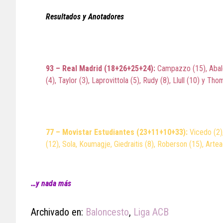
Resultados y Anotadores
93 – Real Madrid (18+26+25+24):
Campazzo (15), Abalde
(4), Taylor (3), Laprovittola (5), Rudy (8), Llull (10) y Tho
77 – Movistar Estudiantes (23+11+10+33):
Vicedo (2),
(12), Sola, Koumagje, Giedraitis (8), Roberson (15), Artea
…y nada más
Archivado en:
Baloncesto
,
Liga ACB