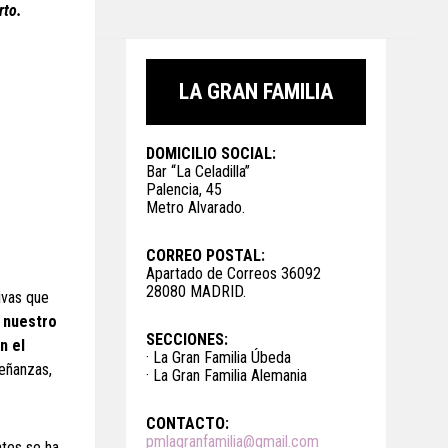
rto.
LA GRAN FAMILIA
DOMICILIO SOCIAL:
Bar “La Celadilla”
Palencia, 45
Metro Alvarado.
CORREO POSTAL:
Apartado de Correos 36092
28080 MADRID.
ivas que
a nuestro
SECCIONES:
n el
· La Gran Familia Úbeda
señanzas,
· La Gran Familia Alemania
CONTACTO:
pmlagranfamilia@gmail.com
ntes se ha