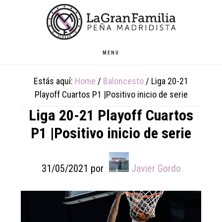
Skip
Skip
Skip
to
to
to
main
primary
footer
content
sidebar
MENU
Estás aquí:
Home
/
Baloncesto
/
Liga 20-21
Playoff Cuartos P1 |Positivo inicio de serie
Liga 20-21 Playoff Cuartos
P1 |Positivo inicio de serie
31/05/2021
por
Javier Gordo