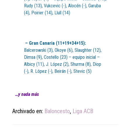
Rudy (13), Vukcevic (-), Alocén (-), Garuba
(4), Poirier (14), Llull (14)
– Gran Canaria (11+19+34+15):
Balcerowski (3), Okoye (6), Slaughter (12),
Dimsa (9), Costello (23) – equipo inicial –
Albicy (11), J. López (2), Shurma (8), Diop
(-), R. López (-), Beirán (-), Stevic (5)
…y nada más
Archivado en:
Baloncesto
,
Liga ACB