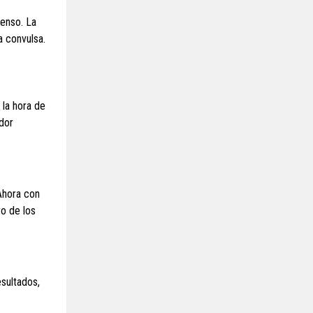
censo. La
a convulsa.
 la hora de
ador
 Ahora con
ro de los
sultados,