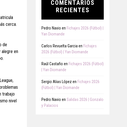
COMENTARIOS
RECIENTES
atricula
más cerca.
Pedro Navio
en
Fichajes 2026 (Fútbol) |
Yan Diomande
o de
Carlos Revuelta Garcia
en
Fichajes
 alegre en
2026 (Fútbol) | Yan Diomande
o.
Raúl Castaño
en
Fichajes 2026 (Fútbol)
| Yan Diomande
 League,
Sergio Alias López
en
Fichajes 2026
 problemas
(Fútbol) | Yan Diomande
n trabajo
Pedro Navio
en
Salidas 2026 | Gonzalo
ismo nivel
y Palacios