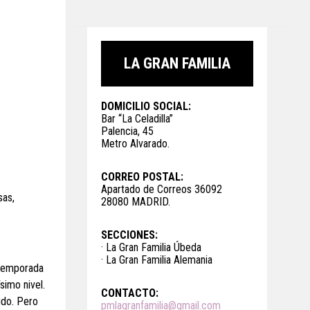
LA GRAN FAMILIA
DOMICILIO SOCIAL:
Bar “La Celadilla”
Palencia, 45
Metro Alvarado.
CORREO POSTAL:
Apartado de Correos 36092
sas,
28080 MADRID.
SECCIONES:
· La Gran Familia Úbeda
· La Gran Familia Alemania
a temporada
simo nivel.
CONTACTO:
ido. Pero
pmlagranfamilia@gmail.com