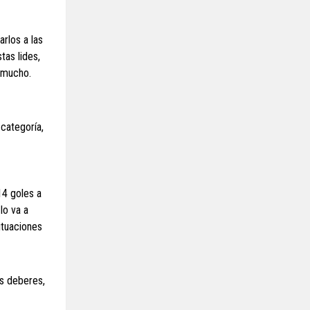
rlos a las
tas lides,
n mucho.
 categoría,
14 goles a
lo va a
ituaciones
os deberes,