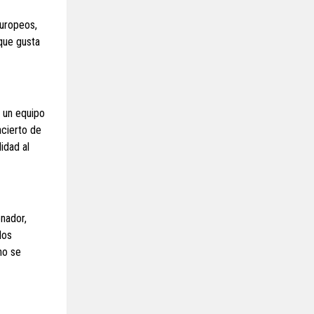
europeos,
que gusta
a un equipo
acierto de
idad al
enador,
los
no se