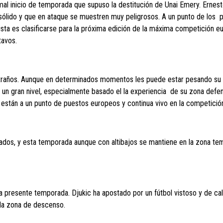
 mal inicio de temporada que supuso la destitución de Unai Emery. Ernes
sólido y que en ataque se muestren muy peligrosos. A un punto de los 
ista es clasificarse para la próxima edición de la máxima competición e
tavos.
extraños. Aunque en determinados momentos les puede estar pesando su
 un gran nivel, especialmente basado el la experiencia de su zona defen
, están a un punto de puestos europeos y continua vivo en la competició
sados, y esta temporada aunque con altibajos se mantiene en la zona te
la presente temporada. Djukic ha apostado por un fútbol vistoso y de cal
 la zona de descenso.