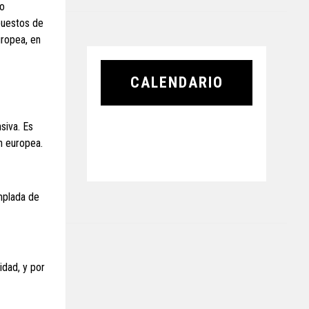
to
puestos de
uropea, en
CALENDARIO
siva. Es
n europea.
mplada de
idad, y por