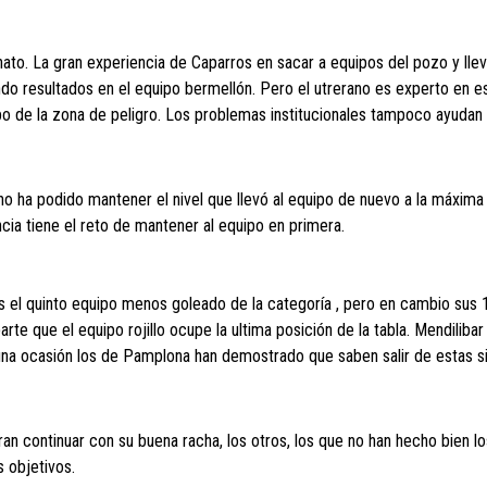
to. La gran experiencia de Caparros en sacar a equipos del pozo y lleva
ndo resultados en el equipo bermellón. Pero el utrerano es experto en es
po de la zona de peligro. Los problemas institucionales tampoco ayuda
no ha podido mantener el nivel que llevó al equipo de nuevo a la máxima
ia tiene el reto de mantener al equipo en primera.
s el quinto equipo menos goleado de la categoría , pero en cambio sus 
e que el equipo rojillo ocupe la ultima posición de la tabla. Mendilibar 
 una ocasión los de Pamplona han demostrado que saben salir de estas s
an continuar con su buena racha, los otros, los que no han hecho bien l
 objetivos.