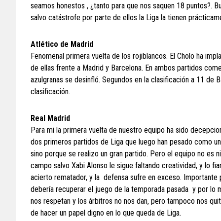
seamos honestos , ¿tanto para que nos saquen 18 puntos?. Bu
salvo catástrofe por parte de ellos la Liga la tienen prácticam
Atlético de Madrid
Fenomenal primera vuelta de los rojiblancos. El Cholo ha impla
de ellas frente a Madrid y Barcelona. En ambos partidos comen
azulgranas se desinfló. Segundos en la clasificación a 11 de
clasificación.
Real Madrid
Para mi la primera vuelta de nuestro equipo ha sido decepcion
dos primeros partidos de Liga que luego han pesado como un l
sino porque se realizo un gran partido. Pero el equipo no es n
campo salvo Xabi Alonso le sigue faltando creatividad, y lo f
acierto rematador, y la defensa sufre en exceso. Importante p
debería recuperar el juego de la temporada pasada y por lo m
nos respetan y los árbitros no nos dan, pero tampoco nos qu
de hacer un papel digno en lo que queda de Liga.