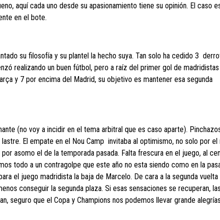
eno, aquí cada uno desde su apasionamiento tiene su opinión. El caso e
ente en el bote.
ntado su filosofía y su plantel la hecho suya. Tan solo ha cedido 3 derr
zó realizando un buen fútbol, pero a raíz del primer gol de madridistas
 Barça y 7 por encima del Madrid, su objetivo es mantener esa segunda
ante (no voy a incidir en el tema arbitral que es caso aparte). Pinchazo
astre. El empate en el Nou Camp invitaba al optimismo, no solo por el 
i por asomo el de la temporada pasada. Falta frescura en el juego, al cen
iamos todo a un contragolpe que este año no esta siendo como en la pasa
ara el juego madridista la baja de Marcelo. De cara a la segunda vuelta
enos conseguir la segunda plaza. Si esas sensaciones se recuperan, las
itan, seguro que el Copa y Champions nos podemos llevar grande alegría