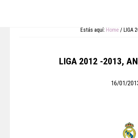
Skip
Skip
Skip
to
to
to
main
primary
footer
content
sidebar
Estás aquí:
Home
/
LIGA 2
LIGA 2012 -2013, A
16/01/201