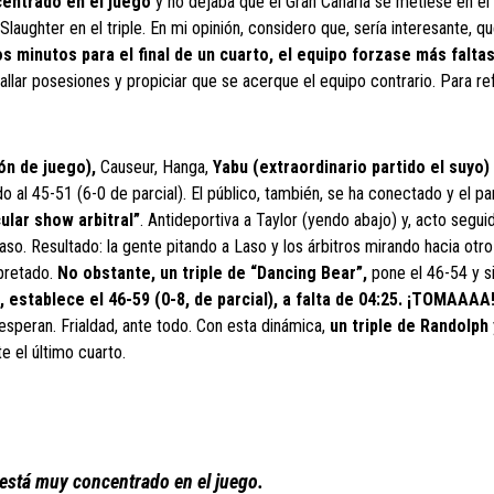
centrado en el juego
y no dejaba que el Gran Canaria se metiese en el 
laughter en el triple. En mi opinión, considero que, sería interesante, q
 minutos para el final de un cuarto, el equipo forzase más faltas
allar posesiones y propiciar que se acerque el equipo contrario. Para re
ón de juego),
Causeur, Hanga,
Yabu (extraordinario partido el suyo)
 al 45-51 (6-0 de parcial). El público, también, se ha conectado y el pa
ular show arbitral”
. Antideportiva a Taylor (yendo abajo) y, acto segui
aso. Resultado: la gente pitando a Laso y los árbitros mirando hacia otr
pretado.
No obstante, un triple de “Dancing Bear”,
pone el 46-54 y si
, establece el 46-59 (0-8, de parcial), a falta de 04:25. ¡TOMAAAA
speran. Frialdad, ante todo. Con esta dinámica,
un triple de Randolph
e el último cuarto.
 está muy concentrado en el juego.