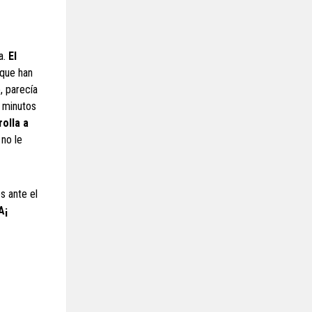
a.
El
 que han
, parecía
s minutos
rolla a
 no le
 ante el
A¡