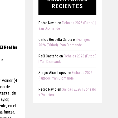
RECIENTES
Pedro Navio
en
Fichajes 2026 (Fútbol) |
Yan Diomande
Carlos Revuelta Garcia
en
Fichajes
2026 (Fútbol) | Yan Diomande
El Real ha
Raúl Castaño
en
Fichajes 2026 (Fútbol)
 a
| Yan Diomande
Sergio Alias López
en
Fichajes 2026
(Fútbol) | Yan Diomande
 Poirier (4
mano de
Pedro Navio
en
Salidas 2026 | Gonzalo
tacta, de
y Palacios
aylor,
ente, en el
a fuerza.