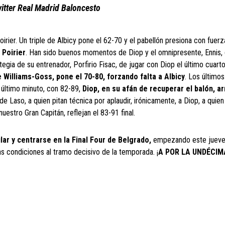
itter Real Madrid Baloncesto
rier. Un triple de Albicy pone el 62-70 y el pabellón presiona con fuerz
 Poirier
. Han sido buenos momentos de Diop y el omnipresente, Ennis,
tegia de su entrenador, Porfirio Fisac, de jugar con Diop el último cuarto
 Williams-Goss, pone el 70-80, forzando falta a Albicy
. Los último
l último minuto, con 82-89,
Diop, en su afán de recuperar el balón, ar
de Laso, a quien pitan técnica por aplaudir, irónicamente, a Diop, a quien
 nuestro Gran Capitán, reflejan el 83-91 final.
lar y centrarse en la Final Four de Belgrado,
empezando este jueves
s condiciones al tramo decisivo de la temporada. ¡
A POR LA UNDÉCIM