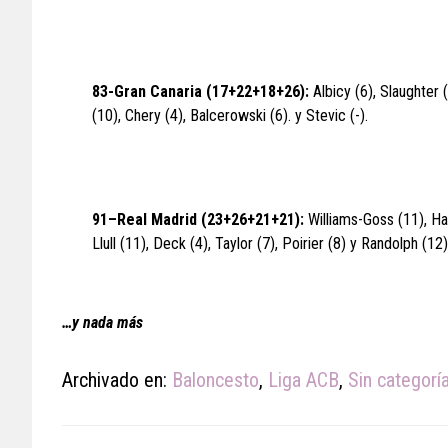
83-Gran Canaria (17+22+18+26):
Albicy (6), Slaughter 
(10), Chery (4), Balcerowski (6). y Stevic (-).
91–Real Madrid (23+26+21+21):
Williams-Goss (11), Ha
Llull (11), Deck (4), Taylor (7), Poirier (8) y Randolph (12)
…y nada más
Archivado en:
Baloncesto
,
Liga ACB
,
Sin categorí