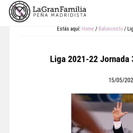
Skip
Skip
Skip
to
to
to
main
primary
footer
content
sidebar
Estás aquí:
Home
/
Baloncesto
/
Lig
Liga 2021-22 Jornada 
15/05/20