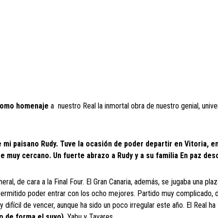
como homenaje
a nuestro Real la inmortal obra de nuestro genial, unive
e mi paisano Rudy. Tuve la ocasión de poder departir en Vitoria, en
re muy cercano. Un fuerte abrazo a Rudy y a su familia En paz des
al, de cara a la Final Four. El Gran Canaria, además, se jugaba una plaz
 han permitido poder entrar con los ocho mejores. Partido muy complicado,
difícil de vencer, aunque ha sido un poco irregular este año. El Real ha
o de forma el suyo)
, Yabu y Tavares.