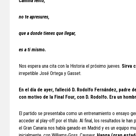
Camina lento,
no te apresures,
que a donde tienes que llegar,
es a ti mismo.
Nos espera una cita con la Historia el próximo jueves.
Sirva 
irrepetible José Ortega y Gasset.
En el día de ayer, falleció D. Rodolfo Fernández, padre d
con motivo de la Final Four, con D. Rodolfo. Era un homb
El partido se presentaba como un entrenamiento o ensayo gener
acceder al play-off por el título. Al final, los resultados le
el Gran Canaria nos había ganado en Madrid y es un equipo muy 
inicialmente, con Williams-Goss, Causeur,
Hanga (gran estad