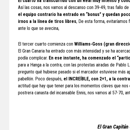
El cuarto ha transcurrido con un Real muy intenso y con
Así las cosas, nos vamos al descanso con 39-49, tras fallo de S
el equipo contrario ha entrado en “bonus” y quedan pocos
irnos a la línea de tiros libres
, De esta forma, evitaríamos f
ante lo que se avecina,
El tercer cuarto comienza con
Williams-Goss (gran direcci
El Gran Canaria ha entrado con más intensidad y se ha acercado
podía complicar.
En ese instante, ha comenzado el “partic
para a Hanga a la contra, con las protestas airadas de Pablo L
pregunto qué hubiese pasado si el marcador estuviese más a
pabellón. Poco después,
el INCREÍBLE, con 2+1, a la contra
actitud que hay que tener para los momentos claves que nos e
postrera canasta del incansable Ennis, nos vamos al 57-70, ant
El Gran Capitán