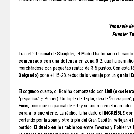
Yabusele lle
Fuente: Tw
Tras el 2-0 inicial de Slaughter, el Madrid ha tomado el mando 
comenzado con una defensa en zona 3-2
, que ha permitid
marchándose con pequeñas rentas de 3-5 puntos. Con esta tón
Belgrado)
pone el 15-23, reducida la ventaja por un
genial E
El segundo cuarto, el Real ha comenzado con Llull
(excelente
“pequeños” y Poirier). Un triple de Taylor, desde “su esquina”
Ennis
,
consigue un parcial de 6-0 y se acerca en el marcador
cara a lo que viene
. La réplica la ha dado
el INCREÍBLE co
cortando por la zona y otro triple del Gran Capitán, reflejan
el
partido.
El duelo en los tableros
entre Tavares y Poirier vs 