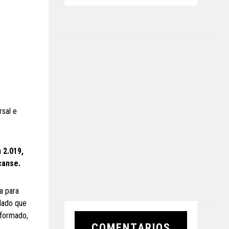
rsal e
 2.019,
canse.
a para
 dado que
 formado,
COMENTARIOS