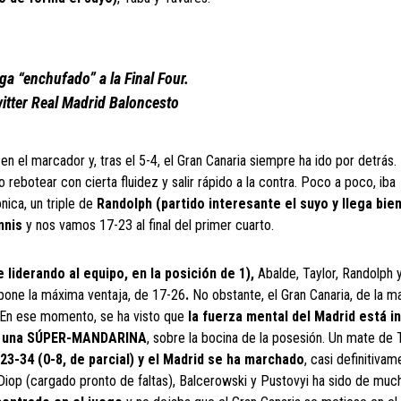
ga “enchufado” a la Final Four.
itter Real Madrid Baloncesto
en el marcador y, tras el 5-4, el Gran Canaria siempre ha ido por detrás.
o rebotear con cierta fluidez y salir rápido a la contra. Poco a poco, iba
ica, un triple de
Randolph (partido interesante el suyo y llega bien
nnis
y nos vamos 17-23 al final del primer cuarto.
 liderando al equipo, en la posición de 1),
Abalde, Taylor, Randolph y
, pone la máxima ventaja, de 17-26
.
No obstante, el Gran Canaria, de la 
. En ese momento, se ha visto que
la fuerza mental del Madrid está in
n una SÚPER-MANDARINA
, sobre la bocina de la posesión. Un mate de T
 23-34 (0-8, de parcial) y el Madrid se ha marchado
, casi definitivam
Diop (cargado pronto de faltas), Balcerowski y Pustovyi ha sido de much