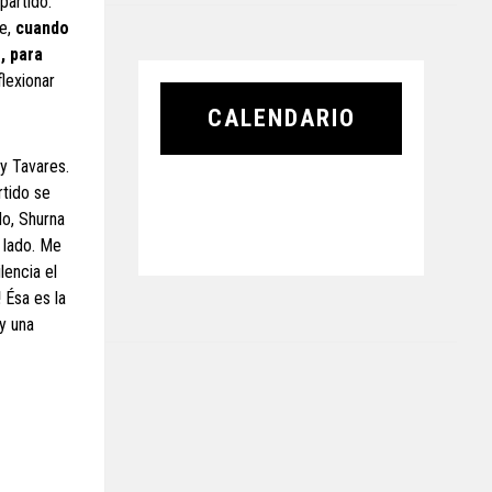
partido.
ue,
cuando
, para
flexionar
CALENDARIO
y Tavares.
rtido se
do, Shurna
o lado. Me
lencia el
!
Ésa es la
y una