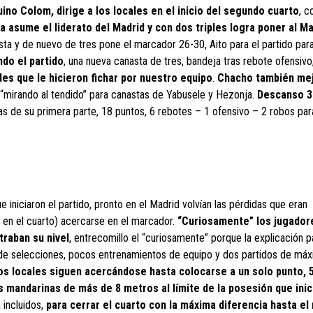
ino Colom, dirige a los locales en el inicio del segundo cuarto
, c
a asume el liderato del Madrid y con dos triples logra poner al Ma
esta y de nuevo de tres pone el marcador 26-30, Aito para el partido para
do el partido
, una nueva canasta de tres, bandeja tras rebote ofensivo,
es que le hicieron fichar por nuestro equipo
.
Chacho también me
“mirando al tendido” para canastas de Yabusele y Hezonja.
Descanso 3
icas de su primera parte, 18 puntos, 6 rebotes – 1 ofensivo – 2 robos pa
iniciaron el partido, pronto en el Madrid volvían las pérdidas que eran
6 en el cuarto) acercarse en el marcador.
“Curiosamente” los jugado
raban su nivel
, entrecomillo el “curiosamente” porque la explicación 
 de selecciones, pocos entrenamientos de equipo y dos partidos de má
os locales siguen acercándose hasta colocarse a un solo punto, 
 mandarinas de más de 8 metros al límite de la posesión que inic
 incluidos,
para cerrar el cuarto con la máxima diferencia hasta e