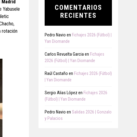
l Madrid
COMENTARIOS
de Yabusele
RECIENTES
letic
 Chacho,
a rotación
Pedro Navio
en
Fichajes 2026 (Fútbol) |
Yan Diomande
Carlos Revuelta Garcia
en
Fichajes
2026 (Fútbol) | Yan Diomande
Raúl Castaño
en
Fichajes 2026 (Fútbol)
| Yan Diomande
Sergio Alias López
en
Fichajes 2026
(Fútbol) | Yan Diomande
Pedro Navio
en
Salidas 2026 | Gonzalo
y Palacios