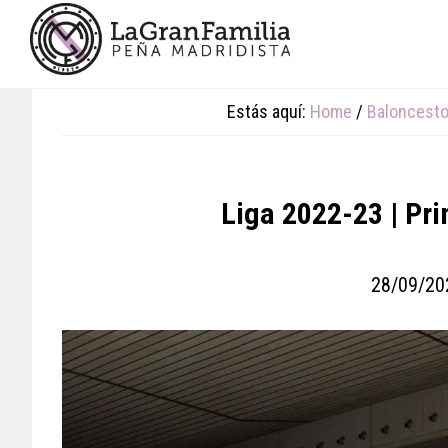
Skip
Skip
Skip
to
to
to
main
primary
footer
content
sidebar
Estás aquí:
Home
/
Baloncest
Liga 2022-23 | Prim
28/09/20