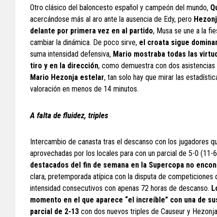
Otro clásico del baloncesto español y campeón del mundo,
Qu
acercándose más al aro ante la ausencia de Edy, pero
Hezonj
delante por primera vez en al partido
, Musa se une a la fi
cambiar la dinámica. De poco sirve,
el croata sigue dominan
suma intensidad defensiva,
Mario mostraba todas las virtud
tiro y en la dirección
, como demuestra con dos asistencias 
Mario Hezonja estelar
, tan solo hay que mirar las estadíst
valoración en menos de 14 minutos.
A falta de fluidez, triples
Intercambio de canasta tras el descanso con los jugadores que 
aprovechadas por los locales para con un parcial de 5-0 (11-
destacados del fin de semana en la Supercopa no encont
clara, pretemporada atípica con la disputa de competiciones
intensidad consecutivos con apenas 72 horas de descanso.
L
momento en el que aparece “el increíble” con una de sus
parcial de 2-13
con dos nuevos triples de Causeur y Hezonja