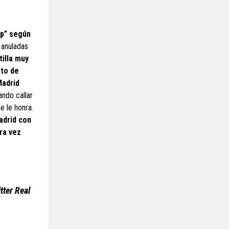
ip” según
 anuladas
tilla muy
eto de
Madrid
ndo callar
e le honra.
adrid con
tra vez
tter Real