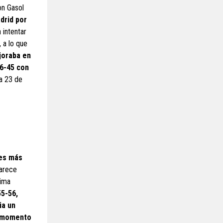
on Gasol
drid por
 intentar
 a lo que
joraba en
6-45 con
ra 23 de
res más
parece
xima
55-56,
ia un
l momento