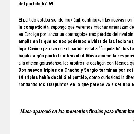
del partido 57-69.
El partido estaba siendo muy ágil, contribuyen las nuevas no
la competición
, supongo que veremos muchas amenazas de té
en Euroliga por lanzar un contragolpe tras pérdida del rival sin
amplia en la que no nos podemos olvidar de las lesiones
lujo
. Cuando parecía que el partido estaba “finiquitado”,
los l
bajaba algún punto la intensidad
.
Musa asume la responsa
a la afición gerundense, los árbitros le castigan con técnica 
Dos nuevos triples de Chacho y Sergio terminan por sof
18 triples había decidió el partido
, como curiosidad la dife
rondando los 100 puntos en lo que parece va a ser una 
Musa apareció en los momentos finales para dinamitar l