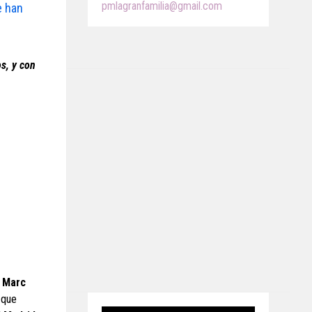
pmlagranfamilia@gmail.com
e han
os, y con
e Marc
 que