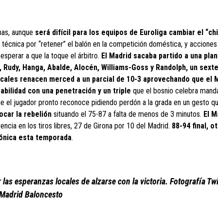
rmas, aunque
será difícil para los equipos de Euroliga cambiar el “ch
cnica por “retener” el balón en la competición doméstica, y acciones
 esperar a que la toque el árbitro.
El Madrid sacaba partido a una plan
, Rudy, Hanga, Abalde, Alocén, Williams-Goss y Randolph, un sext
ocales renacen merced a un parcial de 10-3 aprovechando que el 
bilidad con una penetración y un triple
que el bosnio celebra manda
que el jugador pronto reconoce pidiendo perdón a la grada en un gesto qu
ocar la rebelión
situando el 75-87 a falta de menos de 3 minutos.
El M
rencia en los tiros libres, 27 de Girona por 10 del Madrid.
88-94 final, o
tónica esta temporada
.
as esperanzas locales de alzarse con la victoria. Fotografía Twi
Madrid Baloncesto