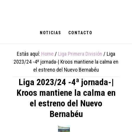
Skip
Skip
Skip
to
to
to
main
primary
footer
content
sidebar
NOTICIAS
CONTACTO
Estás aquí:
Home
/
Liga Primera División
/
Liga
2023/24 -4ª jornada-| Kroos mantiene la calma en
el estreno del Nuevo Bernabéu
Liga 2023/24 -4ª jornada-|
Kroos mantiene la calma en
el estreno del Nuevo
Bernabéu