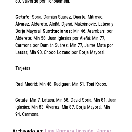
80, Valverde por Tchouaméni.
Getafe:
Soria, Damián Suárez, Duarte, Mitrovic,
Álvarez, Alderete, Aleñá, Djené, Maksimovic, Latasa y
Borja Mayoral.
Sustituciones:
Min 46, Arambarri por
Alderete; Min 58, Juan Iglesias por Aleñá; Min 77,
Carmona por Damián Suárez; Min 77, Jaime Mata por
Latasa; Min 93, Choco Lozano por Borja Mayoral.
Tarjetas
Real Madrid: Min 48, Rudiguer; Min 51, Toni Kroos.
Getafe: Min 7, Latasa; Min 68, David Soria; Min 81, Juan
Iglesias; Min 83, Álvarez; Min 87, Borja Mayoral; Min
94, Carmona.
Archivado en:
Liga Primera División
,
Primer