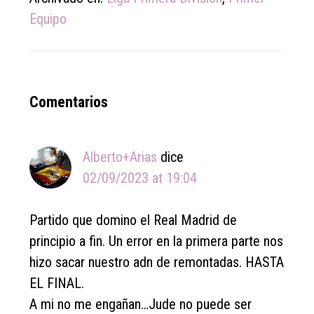
Equipo
Reader
Comentarios
Interactions
Alberto+Arias
dice
02/09/2023 at 19:04
Partido que domino el Real Madrid de
principio a fin. Un error en la primera parte nos
hizo sacar nuestro adn de remontadas. HASTA
EL FINAL.
A mi no me engañan…Jude no puede ser