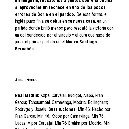
Birmingham
,
rescató los 3 puntos sobre la bocina
al aprovechar un rechace en uno de los pocos
errores de Soria en el partido.
De esta forma, el
inglés puso fin a su
debut
en su
nueva casa
, en un
partido donde brilló menos pero rescató la victoria con
un gol bendecido por el vinculo y el aura que nace de
jugar el primer partido en el
Nuevo Santiago
Bernabéu.
Alineaciones
Real Madrid:
Kepa; Carvajal, Rüdiger, Alaba, Fran
García; Tchouaméni, Camavinga, Modric, Bellingham;
Rodrygo y Joselu.
Sustituciones
: Min 46, Nacho por
Fran García; Min 46, Kroos por Camavinga; Min 76,
Lucas. V por Carvajal; Min 76 Brahim por Modric; Min