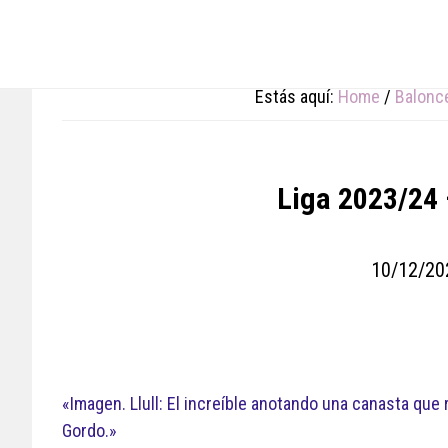
Skip
Skip
Skip
to
to
to
main
primary
footer
content
sidebar
Estás aquí:
Home
/
Balonc
Liga 2023/24 
10/12/20
«Imagen. Llull: El increíble anotando una canasta que r
Gordo.»