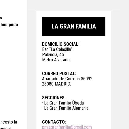
s
 Chus pudo
LA GRAN FAMILIA
DOMICILIO SOCIAL:
Bar “La Celadilla”
Palencia, 45
Metro Alvarado.
CORREO POSTAL:
Apartado de Correos 36092
28080 MADRID.
SECCIONES:
· La Gran Familia Úbeda
· La Gran Familia Alemania
oncesto la
CONTACTO:
pmlagranfamilia@gmail.com
con el