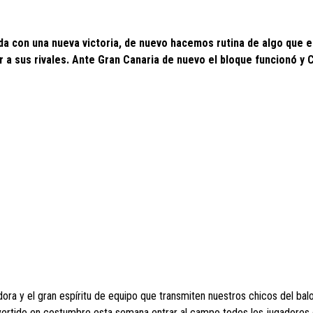
da con una nueva victoria, de nuevo hacemos rutina de algo que e
or a sus rivales. Ante Gran Canaria de nuevo el bloque funcionó y
dora y el gran espíritu de equipo que transmiten nuestros chicos del bal
nvertido en costumbre esta semana entrar al campo todos los jugadores 