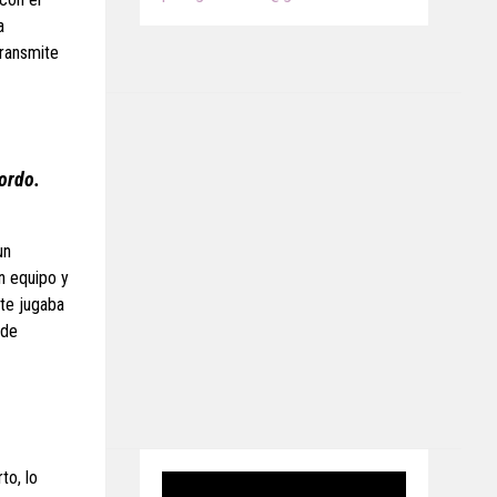
a
transmite
Gordo.
un
n equipo y
ote jugaba
 de
to, lo