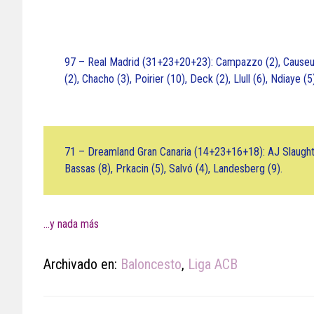
97 – Real Madrid (31+23+20+23): Campazzo (2), Causeur (
(2), Chacho (3), Poirier (10), Deck (2), Llull (6), Ndiaye (
71 – Dreamland Gran Canaria (14+23+16+18): AJ Slaughter (9)
Bassas (8), Prkacin (5), Salvó (4), Landesberg (9).
…y nada más
Archivado en:
Baloncesto
,
Liga ACB