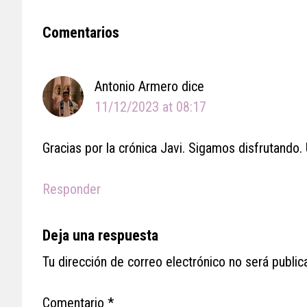
Reader
Comentarios
Interactions
Antonio Armero
dice
11/12/2023 at 08:17
Gracias por la crónica Javi. Sigamos disfrutando
Responder
Deja una respuesta
Tu dirección de correo electrónico no será public
Comentario
*