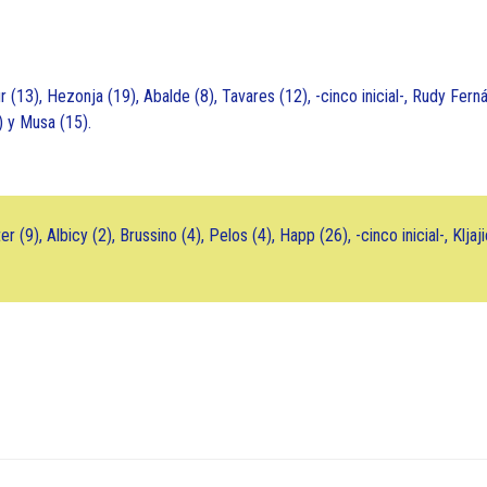
13), Hezonja (19), Abalde (8), Tavares (12), -cinco inicial-, Rudy Fer
5) y Musa (15).
, Albicy (2), Brussino (4), Pelos (4), Happ (26), -cinco inicial-, Kljajic