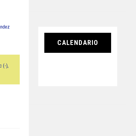
nández
CALENDARIO
 (-),