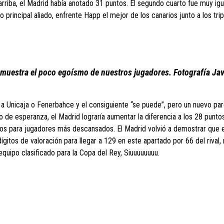
s arriba, el Madrid había anotado 31 puntos. El segundo cuarto fue muy igu
 principal aliado, enfrente Happ el mejor de los canarios junto a los tri
demuestra el poco egoísmo de nuestros jugadores. Fotografía Jav
r a Unicaja o Fenerbahce y el consiguiente “se puede”, pero un nuevo par
ipo de esperanza, el Madrid lograría aumentar la diferencia a los 28 punto
nutos para jugadores más descansados. El Madrid volvió a demostrar que 
itos de valoración para llegar a 129 en este apartado por 66 del rival
 equipo clasificado para la Copa del Rey, Siuuuuuuuu.