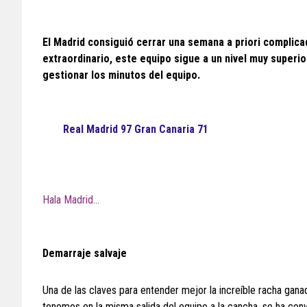
El Madrid consiguió cerrar una semana a priori complica
extraordinario, este equipo sigue a un nivel muy superi
gestionar los minutos del equipo.
Real Madrid 97 Gran Canaria 71
Hala Madrid…
Demarraje salvaje
Una de las claves para entender mejor la increíble racha gana
tenemos en la misma salida del equipo a la cancha, se ha co