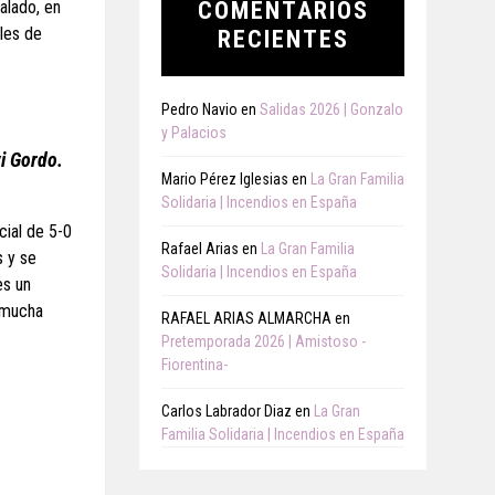
alado, en
COMENTARIOS
ples de
RECIENTES
Pedro Navio
en
Salidas 2026 | Gonzalo
y Palacios
i Gordo.
Mario Pérez Iglesias
en
La Gran Familia
Solidaria | Incendios en España
cial de 5-0
Rafael Arias
en
La Gran Familia
s y se
Solidaria | Incendios en España
es un
, mucha
RAFAEL ARIAS ALMARCHA
en
Pretemporada 2026 | Amistoso -
Fiorentina-
Carlos Labrador Diaz
en
La Gran
Familia Solidaria | Incendios en España