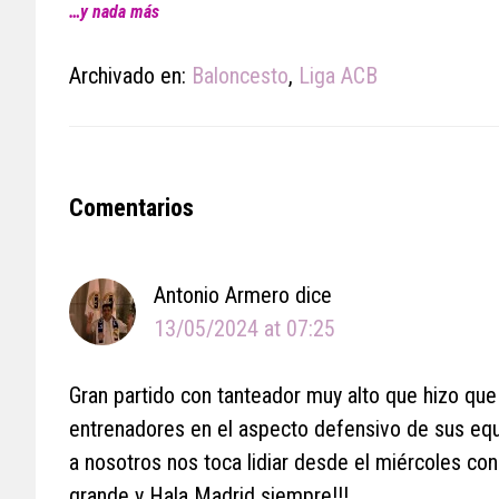
…y nada más
Archivado en:
Baloncesto
,
Liga ACB
Reader
Comentarios
Interactions
Antonio Armero
dice
13/05/2024 at 07:25
Gran partido con tanteador muy alto que hizo que 
entrenadores en el aspecto defensivo de sus equi
a nosotros nos toca lidiar desde el miércoles con
grande y Hala Madrid siempre!!!