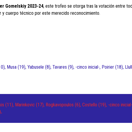
der Gomelskiy 2023-24
, este trofeo se otorga tras la votación entre to
or y cuerpo técnico por este merecido reconocimiento.
), Musa (19), Yabusele (8), Tavares (9), -cinco inicial-, Poirier (18), Llull
s (11), Marinkovic (17), Rogkavopoulos (6), Costello (19), -cinco inicial-
)
.