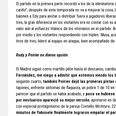
El partido en la primera parte recordó a los de la eliminatoria
cariño”, después de esta temporada no va a mejorar la cosa, l
balones a Edy para anotar o distribuir fuera a jugadores liber
tres, la gran diferencia en los visitantes era no contar con su
valor aún al esfuerzo titánico de los vitorianos en el partido.
por medio y los visitantes respondiendo con triples. Musa, ac
tiros de tres, lideró al equipo en ataque, bien acompañado de 
Rudy y Poirier no dieron opción
El Madrid siguió como martillo pilón hasta el descanso, cambi
Fernández, me niego a admitir que estemos viendo los ú
segundo cuarto,
también Poirier dejó las primeras pistas
tapones, enfrente síntomas de flaqueza, un pobre 1 de 10 en 
parecer que el partido se había acabado, y
poco se hubiese 
por vestuarios apareció su mejor versión
, apretaron en d
con especial protagonismo de la pareja Costello-McIntyre, 22 
minutos de Yabusele finalmente lograron empatar el parti