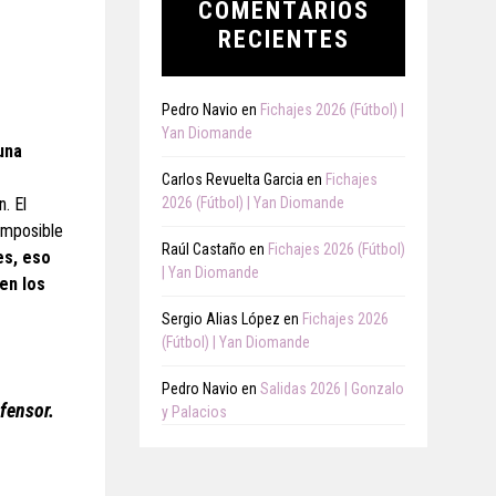
COMENTARIOS
RECIENTES
Pedro Navio
en
Fichajes 2026 (Fútbol) |
Yan Diomande
una
Carlos Revuelta Garcia
en
Fichajes
2026 (Fútbol) | Yan Diomande
. El
 imposible
Raúl Castaño
en
Fichajes 2026 (Fútbol)
es, eso
| Yan Diomande
en los
Sergio Alias López
en
Fichajes 2026
(Fútbol) | Yan Diomande
Pedro Navio
en
Salidas 2026 | Gonzalo
fensor.
y Palacios