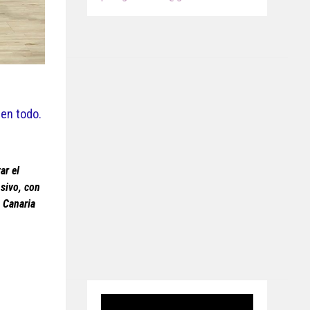
cen todo.
ar el
nsivo, con
n Canaria