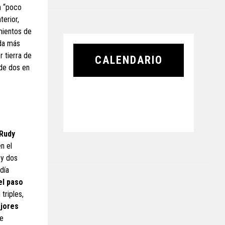
en “poco
terior,
amientos de
 da más
r tierra de
CALENDARIO
 de dos en
 Rudy
en el
 y dos
día
el paso
triples,
ejores
de