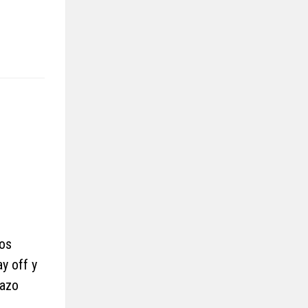
los
y off y
razo