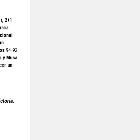
r, 2+1
traba
cional
un
tos
94-92
ro y Musa
 con un
ctoria.