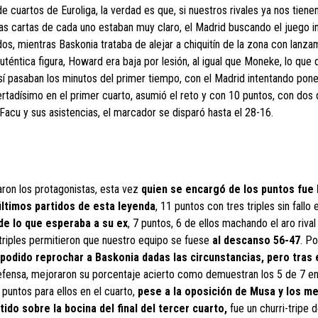
 de cuartos de Euroliga, la verdad es que, si nuestros rivales ya nos tien
as cartas de cada uno estaban muy claro, el Madrid buscando el juego in
ados, mientras Baskonia trataba de alejar a chiquitín de la zona con lanz
 auténtica figura, Howard era baja por lesión, al igual que Moneke, lo que
 Así pasaban los minutos del primer tiempo, con el Madrid intentando pone
ertadísimo en el primer cuarto, asumió el reto y con 10 puntos, con dos
Facu y sus asistencias, el marcador se disparó hasta el 28-16.
aron los protagonistas, esta vez
quien se encargó de los puntos fue
ltimos partidos de esta leyenda
, 11 puntos con tres triples sin fallo 
 de lo que esperaba a su ex
, 7 puntos, 6 de ellos machando el aro rival
triples permitieron que nuestro equipo se fuese
al descanso 56-47
. Po
podido reprochar a Baskonia dadas las circunstancias, pero tras 
efensa, mejoraron su porcentaje acierto como demuestran los 5 de 7 en 
puntos para ellos en el cuarto,
pese a la oposición de Musa y los m
do sobre la bocina del final del tercer cuarto,
fue un churri-tripe 