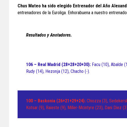
Chus Mateo ha sido elegido Entrenador del Año Alexan
entrenadores de la Euroliga. Enhorabuena a nuestro entrenad
Resultados y Anotadores.
106 – Real Madrid (28+28+20+30):
Facu (10), Abalde (10
Rudy (14), Hezonja (12), Chacho (-).
100 – Baskonia (26+21+29+24):
Chiozza (3), Sedekerski
Kotsar (9), Raieste (9), Miller-Mcintyre (23), Dani Díez (3