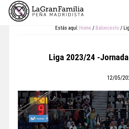
Skip
Skip
Skip
to
to
to
main
primary
footer
content
sidebar
Estás aquí:
Home
/
Baloncesto
/
Lig
Liga 2023/24 -Jornada 
12/05/20