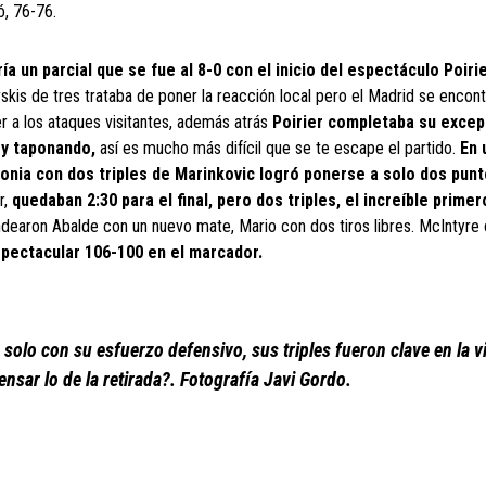
ó, 76-76.
ría un parcial que se fue al 8-0 con el inicio del espectáculo Poirie
skis de tres trataba de poner la reacción local pero el Madrid se encon
r a los ataques visitantes, además atrás
Poirier completaba su excep
 y taponando,
así es mucho más difícil que se te escape el partido.
En 
konia con dos triples de Marinkovic logró ponerse a solo dos pun
r,
quedaban 2:30 para el final, pero dos triples, el increíble prime
ndearon Abalde con un nuevo mate, Mario con dos tiros libres. McIntyre
pectacular 106-100 en el marcador.
 solo con su esfuerzo defensivo, sus triples fueron clave en la vi
nsar lo de la retirada?. Fotografía Javi Gordo.