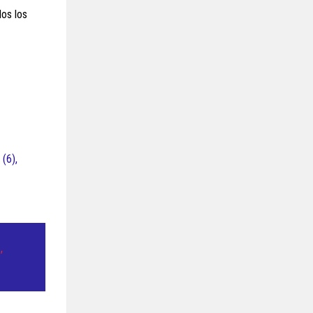
dos los
 (6),
,