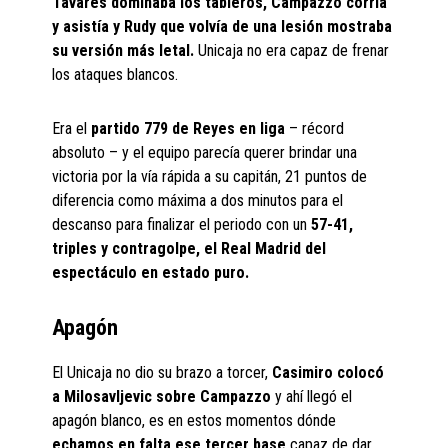
Tavares dominaba los tableros, Campazzo corría
y asistía y Rudy que volvía de una lesión mostraba
su versión más letal.
Unicaja no era capaz de frenar
los ataques blancos.
Era el
partido 779 de Reyes en liga
– récord
absoluto – y el equipo parecía querer brindar una
victoria por la vía rápida a su capitán, 21 puntos de
diferencia como máxima a dos minutos para el
descanso para finalizar el periodo con un
57-41,
triples y contragolpe, el Real Madrid del
espectáculo en estado puro.
Apagón
El Unicaja no dio su brazo a torcer,
Casimiro colocó
a Milosavljevic sobre Campazzo
y ahí llegó el
apagón blanco, es en estos momentos dónde
echamos en falta ese tercer base
capaz de dar