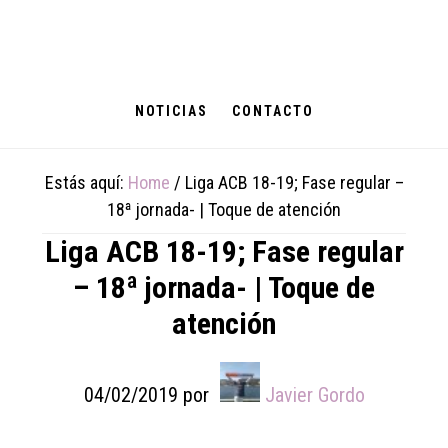
Skip
Skip
Skip
to
to
to
main
primary
footer
content
sidebar
NOTICIAS
CONTACTO
Estás aquí:
Home
/
Liga ACB 18-19; Fase regular –
18ª jornada- | Toque de atención
Liga ACB 18-19; Fase regular
– 18ª jornada- | Toque de
atención
04/02/2019
por
Javier Gordo