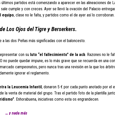
os últimos partidos está comenzando a aparecer en las alineaciones de L
 sale cumple y con creces. Ayer se llevó la ovación del Palacio entrega
l equipo
, clase no le falta, y partidos como el de ayer así lo corroboran.
de Los Ojos del Tigre y Berserkers.
e a las dos Peñas más significadas con el baloncesto.
representar con su
luto “el fallecimiento” de la acb
. Razones no le fal
O no puede quedar impune, es lo más grave que se recuerda en una co
n marcado campeonatos, pero nunca tras una revisión en la que los árbit
damente ignorar el reglamento.
tra la Leucemia Infantil
, donaron 5 € por cada punto anotado por el e
e la venta de material del grupo. Tras el partido foto de la plantilla junt
ridismo”
. Enhorabuena, iniciativas como esta os engrandecen.
… y nada más