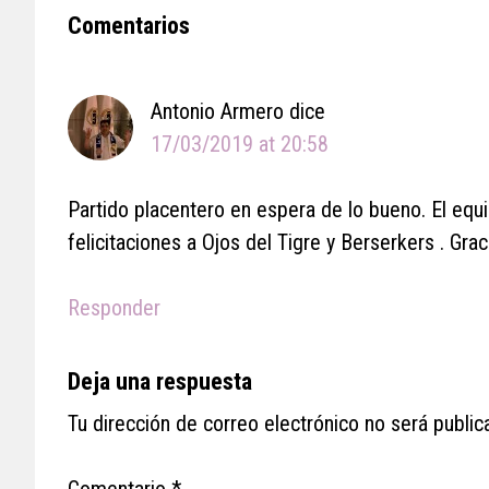
Reader
Comentarios
Interactions
Antonio Armero
dice
17/03/2019 at 20:58
Partido placentero en espera de lo bueno. El eq
felicitaciones a Ojos del Tigre y Berserkers . Grac
Responder
Deja una respuesta
Tu dirección de correo electrónico no será public