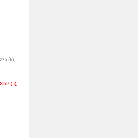
zzo (6),
 Sima (5),