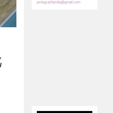
pmlagranfamilia@gmail.com
r
l