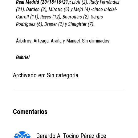
Real Madrid (20+18+16+21):
Llull (2), Rudy Fernández
(21), Darden (2), Mirotic (6) y Mejri (4) -cinco inicial-
Carroll (11), Reyes (12), Bourousis (2), Sergio
Rodríguez (6), Draper (2) y Slaughter (7).
Árbitros: Arteaga, Araña y Manuel. Sin eliminados
Gabriel
Archivado en: Sin categoría
Reader
Comentarios
Interactions
Gerardo A. Tocino Pérez
dice