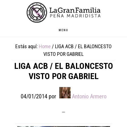
Skip
Skip
Skip
to
to
to
main
primary
footer
content
sidebar
MENU
Estás aquí:
Home
/
LIGA ACB / EL BALONCESTO
VISTO POR GABRIEL
LIGA ACB / EL BALONCESTO
VISTO POR GABRIEL
04/01/2014
por
Antonio Armero