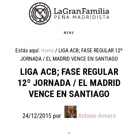
Skip
Skip
Skip
to
to
to
main
primary
footer
content
sidebar
MENU
Estás aquí:
Home
/
LIGA ACB; FASE REGULAR 12º
JORNADA / EL MADRID VENCE EN SANTIAGO
LIGA ACB; FASE REGULAR
12º JORNADA / EL MADRID
VENCE EN SANTIAGO
24/12/2015
por
Antonio Armero