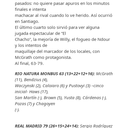
pasados: no quiere pasar apuros en los minutos
finales e intenta
machacar al rival cuando lo ve herido. Así ocurrió
en Santiago.
El último cuarto solo sirvió para ver alguna
jugada espectacular de “El
Chacho”, la mejoría de Willy, el fogueo de Ndour
y los intentos de
maquillaje del marcador de los locales, con
McGrath como protagonista.
Al final, 63-79.
RIO NATURA MONBUS 63 (13+22+12+16):
McGrath
(11), Bendzius (4),
Waczynski (2), Caloiaro (6) y Pustovyi (3) –cinco
inicial- Haws (17),
San Martín (-), Brown (5), Yusta (8), Cárdenas (-),
Pozas (7) y Chagoyen
(-).
REAL MADRID 79 (26+15+24+14):
Sergio Rodríguez