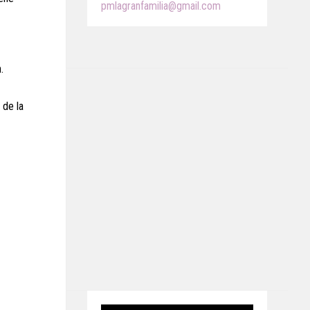
pmlagranfamilia@gmail.com
.
 de la