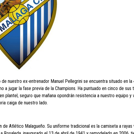
de nuestro ex-entrenador Manuel Pellegrini se encuentra situado en la 
ho a jugar la fase previa de la Champions. Ha puntuado en cinco de sus 
en plantel, seguro que mañana opondrán resistencia a nuestro equipo y
ria caiga de nuestro lado.
 de Atlético Malagueño. Su uniforme tradicional es la camiseta a rayas 
 La Rosaleda, inaugurado el 13 de abril de 1941 y remodelado en 2006, t