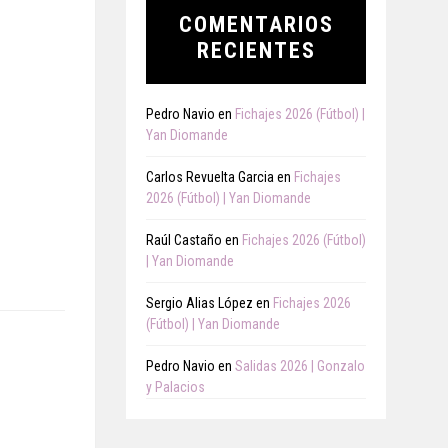
COMENTARIOS
RECIENTES
Pedro Navio
en
Fichajes 2026 (Fútbol) |
Yan Diomande
Carlos Revuelta Garcia
en
Fichajes
2026 (Fútbol) | Yan Diomande
Raúl Castaño
en
Fichajes 2026 (Fútbol)
| Yan Diomande
Sergio Alias López
en
Fichajes 2026
(Fútbol) | Yan Diomande
Pedro Navio
en
Salidas 2026 | Gonzalo
y Palacios