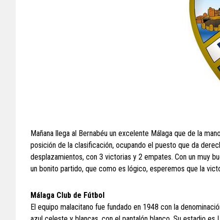
Mañana llega al Bernabéu un excelente Málaga que de la mano 
posición de la clasificación, ocupando el puesto que da derec
desplazamientos, con 3 victorias y 2 empates. Con un muy bu
un bonito partido, que como es lógico, esperemos que la victo
Málaga Club de Fútbol
El equipo malacitano fue fundado en 1948 con la denominación
azul celeste y blancas, con el pantalón blanco. Su estadio es