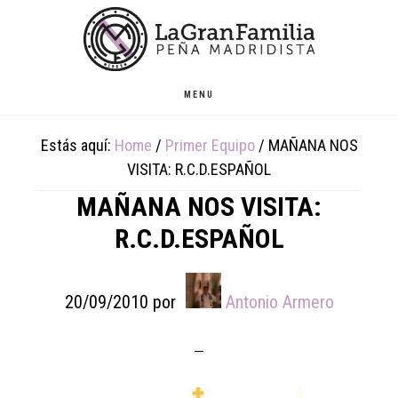
Skip
Skip
Skip
to
to
to
main
primary
footer
content
sidebar
MENU
Estás aquí:
Home
/
Primer Equipo
/
MAÑANA NOS
VISITA: R.C.D.ESPAÑOL
MAÑANA NOS VISITA:
R.C.D.ESPAÑOL
20/09/2010
por
Antonio Armero