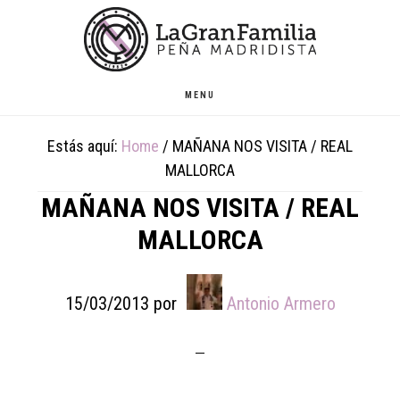
Skip
Skip
Skip
to
to
to
main
primary
footer
content
sidebar
MENU
Estás aquí:
Home
/
MAÑANA NOS VISITA / REAL
MALLORCA
MAÑANA NOS VISITA / REAL
MALLORCA
15/03/2013
por
Antonio Armero