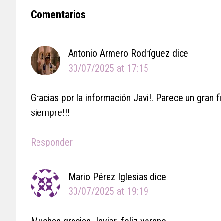
Reader
Comentarios
Interactions
Antonio Armero Rodríguez
dice
30/07/2025 at 17:15
Gracias por la información Javi!. Parece un gran f
siempre!!!
Responder
Mario Pérez Iglesias
dice
30/07/2025 at 19:19
Muchas gracias Javier, feliz verano.