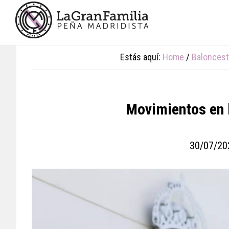
Skip
Skip
Skip
to
to
to
main
primary
footer
content
sidebar
Estás aquí:
Home
/
Balonces
Movimientos en l
30/07/20