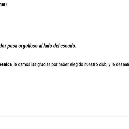
na
r»
or posa orgulloso al lado del escudo.
venida
, le damos las gracias por haber elegido nuestro club, y le desea