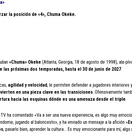
ta»
orzar la posición de «4», Chuma Okeke.
ulian
«Chuma» Okeke
(Atlanta, Georgia, 18 de agosto de 1998), ala-pív
e las próximas dos temporadas, hasta el 30 de junio de 2027
.
icas,
agilidad y velocidad
, le permiten defender a jugadores interiores 
ierten en una pieza clave en las transiciones
. Ofensivamente tam
tura hacia las esquinas dónde es una amenaza desde el triple
.
 TV ha comentado «Va a ser una nueva experiencia, es algo muy emoci
éndome, jugando al baloncesto», y ha enviado un mensaje a la afición «
E
os
, pasarlo bien, aprender la cultura… Es muy emocionante para mí, algo