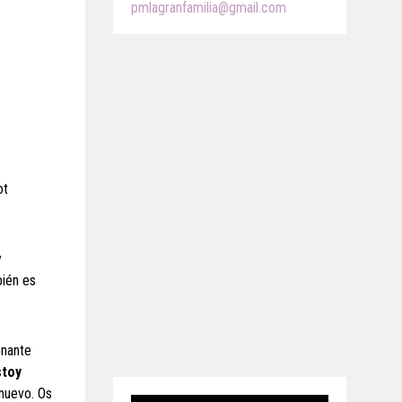
pmlagranfamilia@gmail.com
ot
y
bién es
onante
stoy
 nuevo. Os