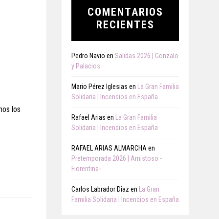
COMENTARIOS
RECIENTES
Pedro Navio
en
Salidas 2026 | Gonzalo
y Palacios
Mario Pérez Iglesias
en
La Gran Familia
Solidaria | Incendios en España
mos los
Rafael Arias
en
La Gran Familia
Solidaria | Incendios en España
RAFAEL ARIAS ALMARCHA
en
Pretemporada 2026 | Amistoso -
Fiorentina-
Carlos Labrador Diaz
en
La Gran
Familia Solidaria | Incendios en España