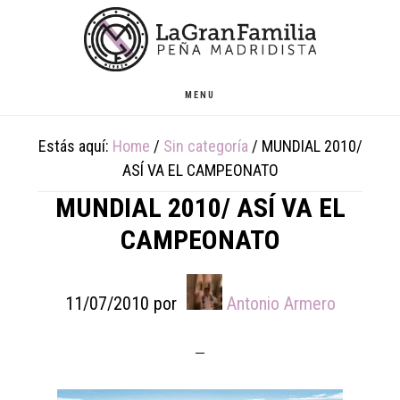
Skip
Skip
Skip
to
to
to
main
primary
footer
content
sidebar
MENU
Estás aquí:
Home
/
Sin categoría
/
MUNDIAL 2010/
ASÍ VA EL CAMPEONATO
MUNDIAL 2010/ ASÍ VA EL
CAMPEONATO
11/07/2010
por
Antonio Armero