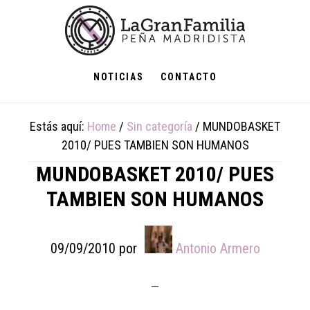
Skip
Skip
Skip
to
to
to
main
primary
footer
content
sidebar
NOTICIAS
CONTACTO
Estás aquí:
Home
/
Sin categoría
/
MUNDOBASKET
2010/ PUES TAMBIEN SON HUMANOS
MUNDOBASKET 2010/ PUES
TAMBIEN SON HUMANOS
09/09/2010
por
Antonio Armero