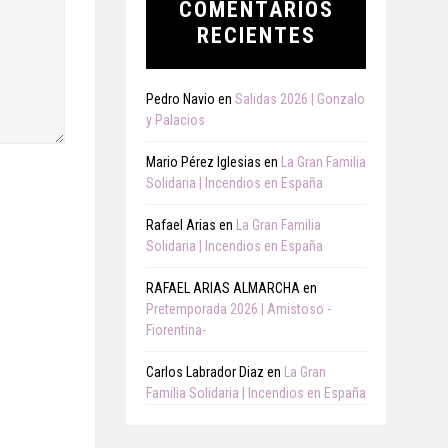
COMENTARIOS
RECIENTES
Pedro Navio
en
Salidas 2026 | Gonzalo
y Palacios
Mario Pérez Iglesias
en
La Gran Familia
Solidaria | Incendios en España
Rafael Arias
en
La Gran Familia
Solidaria | Incendios en España
RAFAEL ARIAS ALMARCHA
en
Pretemporada 2026 | Amistoso -
Fiorentina-
Carlos Labrador Diaz
en
La Gran
Familia Solidaria | Incendios en España