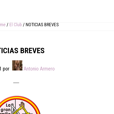
ome
/
El Club
/
NOTICIAS BREVES
ICIAS BREVES
1
por
Antonio Armero