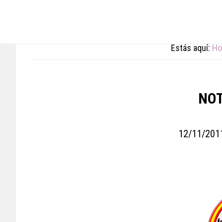
Skip
Skip
Skip
to
to
to
main
primary
footer
content
sidebar
Estás aquí:
H
NOT
12/11/201