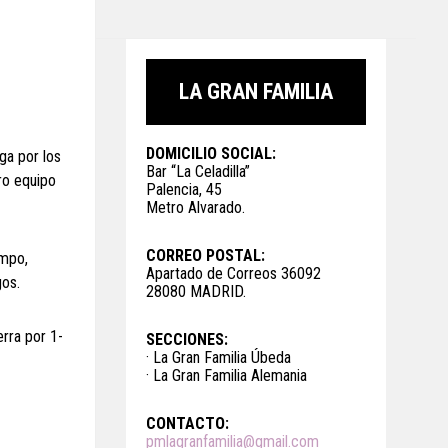
LA GRAN FAMILIA
DOMICILIO SOCIAL:
ga por los
Bar “La Celadilla”
ro equipo
Palencia, 45
Metro Alvarado.
CORREO POSTAL:
ampo,
Apartado de Correos 36092
gos.
28080 MADRID.
rra por 1-
SECCIONES:
· La Gran Familia Úbeda
· La Gran Familia Alemania
CONTACTO:
pmlagranfamilia@gmail.com