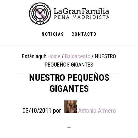
Skip
Skip
Skip
to
to
to
main
primary
footer
content
sidebar
NOTICIAS
CONTACTO
Estás aquí:
Home
/
Baloncesto
/
NUESTRO
PEQUEÑOS GIGANTES
NUESTRO PEQUEÑOS
GIGANTES
03/10/2011
por
Antonio Armero