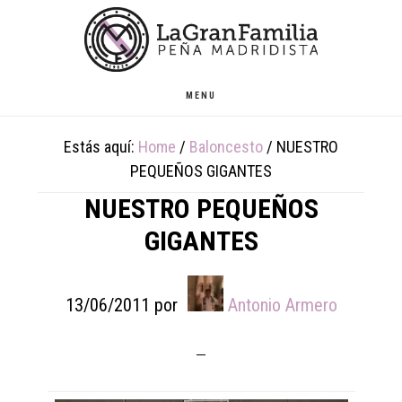
Skip
Skip
Skip
to
to
to
main
primary
footer
content
sidebar
MENU
Estás aquí:
Home
/
Baloncesto
/
NUESTRO
PEQUEÑOS GIGANTES
NUESTRO PEQUEÑOS
GIGANTES
13/06/2011
por
Antonio Armero