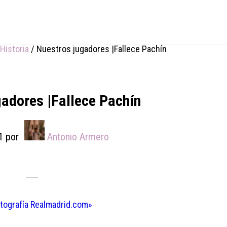
Historia
/
Nuestros jugadores |Fallece Pachín
gadores |Fallece Pachín
1
por
Antonio Armero
otografía Realmadrid.com»