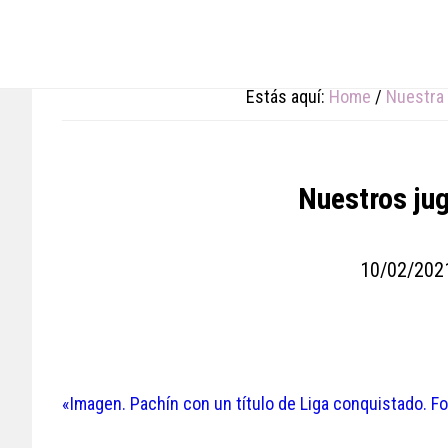
Skip
Skip
Skip
to
to
to
main
primary
footer
content
sidebar
Estás aquí:
Home
/
Nuestra 
Nuestros ju
10/02/202
«Imagen. Pachín con un título de Liga conquistado. F