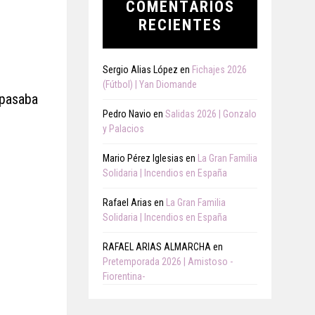
COMENTARIOS
RECIENTES
Sergio Alias López
en
Fichajes 2026
(Fútbol) | Yan Diomande
 pasaba
Pedro Navio
en
Salidas 2026 | Gonzalo
y Palacios
Mario Pérez Iglesias
en
La Gran Familia
Solidaria | Incendios en España
Rafael Arias
en
La Gran Familia
Solidaria | Incendios en España
RAFAEL ARIAS ALMARCHA
en
Pretemporada 2026 | Amistoso -
Fiorentina-