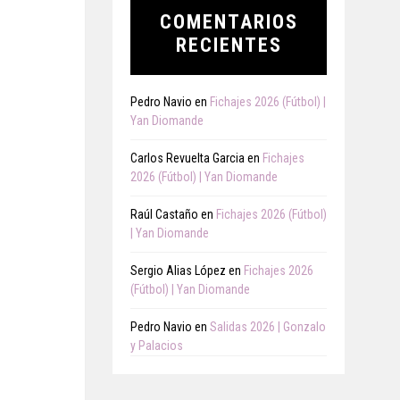
COMENTARIOS
RECIENTES
Pedro Navio
en
Fichajes 2026 (Fútbol) |
Yan Diomande
Carlos Revuelta Garcia
en
Fichajes
2026 (Fútbol) | Yan Diomande
Raúl Castaño
en
Fichajes 2026 (Fútbol)
| Yan Diomande
Sergio Alias López
en
Fichajes 2026
(Fútbol) | Yan Diomande
Pedro Navio
en
Salidas 2026 | Gonzalo
y Palacios