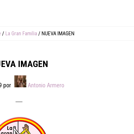
e
/
La Gran Familia
/
NUEVA IMAGEN
EVA IMAGEN
9
por
Antonio Armero