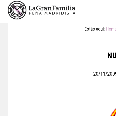
Skip
Skip
Skip
to
to
to
main
primary
footer
content
sidebar
Estás aquí:
Hom
NU
20/11/200