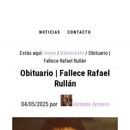
Skip
Skip
Skip
to
to
to
main
primary
footer
content
sidebar
NOTICIAS
CONTACTO
Estás aquí:
Home
/
Baloncesto
/
Obituario |
Fallece Rafael Rullán
Obituario | Fallece Rafael
Rullán
04/05/2025
por
Antonio Armero