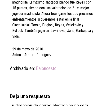
madridista. El máximo anotador blanco fue Reyes con
15 puntos, siendo con una valoración de 21 el mejor
jugador madridista. Ahora toca ganar los dos próximos
enfrentamientos si queremos estar en la final.
Cinco inicial: Tomic, Prigioni, Reyes, Velickovic y
Bullock. También jugaron: Lavrinovic, Jaric, Garbajosa y
Vidal.
29 de mayo de 2010
Antonio Armero Rodríguez
Archivado en:
Baloncesto
Reader
Deja una respuesta
Interactions
Tu dirección de correo electrónico no será