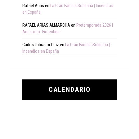
Rafael Arias
en
La Gran Familia Solidaria | Incendios
en España
RAFAEL ARIAS ALMARCHA
en
Pretemporada 2026 |
Amistoso -Fiorentina-
Carlos Labrador Diaz
en
La Gran Familia Solidaria |
Incendios en España
CALENDARIO