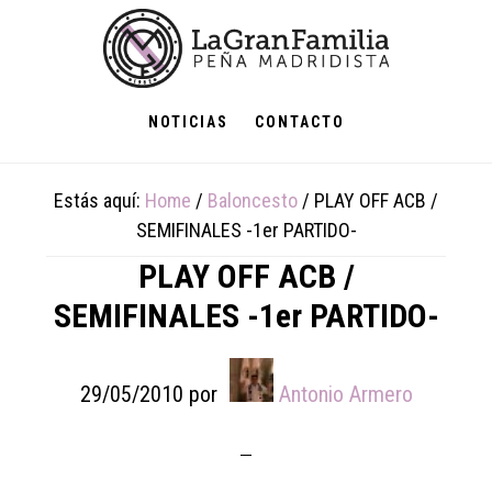
Skip
Skip
Skip
to
to
to
main
primary
footer
content
sidebar
NOTICIAS
CONTACTO
Estás aquí:
Home
/
Baloncesto
/
PLAY OFF ACB /
SEMIFINALES -1er PARTIDO-
PLAY OFF ACB /
SEMIFINALES -1er PARTIDO-
29/05/2010
por
Antonio Armero