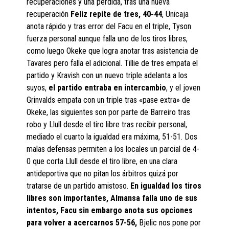
recuperaciones y una pérdida, tras una nueva
recuperación
Feliz repite de tres, 40-44
, Unicaja
anota rápido y tras error del Facu en el triple, Tyson
fuerza personal aunque falla uno de los tiros libres,
como luego Okeke que logra anotar tras asistencia de
Tavares pero falla el adicional. Tillie de tres empata el
partido y Kravish con un nuevo triple adelanta a los
suyos,
el partido entraba en intercambio
, y el joven
Grinvalds empata con un triple tras «pase extra» de
Okeke, las siguientes son por parte de Barreiro tras
robo y Llull desde el tiro libre tras recibir personal,
mediado el cuarto la igualdad era máxima, 51-51. Dos
malas defensas permiten a los locales un parcial de 4-
0 que corta Llull desde el tiro libre, en una clara
antideportiva que no pitan los árbitros quizá por
tratarse de un partido amistoso.
En igualdad los tiros
libres son importantes, Almansa falla uno de sus
intentos, Facu sin embargo anota sus opciones
para volver a acercarnos 57-56,
Bjelic nos pone por