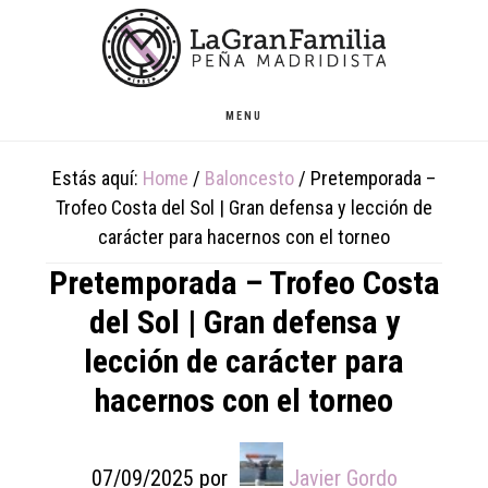
Skip
Skip
Skip
to
to
to
main
primary
footer
content
sidebar
MENU
Estás aquí:
Home
/
Baloncesto
/
Pretemporada –
Trofeo Costa del Sol | Gran defensa y lección de
carácter para hacernos con el torneo
Pretemporada – Trofeo Costa
del Sol | Gran defensa y
lección de carácter para
hacernos con el torneo
07/09/2025
por
Javier Gordo