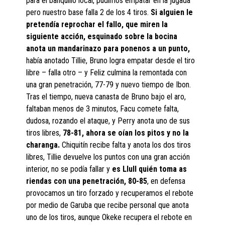
para el banquillo local, pudimos empatar en la jugada
pero nuestro base falla 2 de los 4 tiros.
Si alguien le
pretendía reprochar el fallo, que miren la
siguiente acción, esquinado sobre la bocina
anota un mandarinazo para ponenos a un punto,
había anotado Tillie, Bruno logra empatar desde el tiro
libre – falla otro – y Feliz culmina la remontada con
una gran penetración, 77-79 y nuevo tiempo de Ibon.
Tras el tiempo, nueva canasta de Bruno bajo el aro,
faltaban menos de 3 minutos, Facu comete falta,
dudosa, rozando el ataque, y Perry anota uno de sus
tiros libres,
78-81, ahora se oían los pitos y no la
charanga.
Chiquitín recibe falta y anota los dos tiros
libres, Tillie devuelve los puntos con una gran acción
interior, no se podía fallar y
es Llull quién toma as
riendas con una penetración, 80-85
, en defensa
provocamos un tiro forzado y recuperamos el rebote
por medio de Garuba que recibe personal que anota
uno de los tiros, aunque Okeke recupera el rebote en