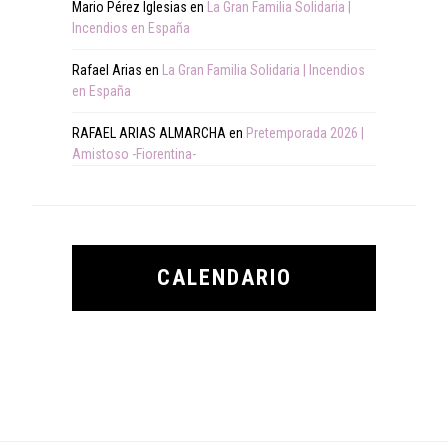
Mario Pérez Iglesias
en
La Gran Familia Solidaria |
Incendios en España
Rafael Arias
en
La Gran Familia Solidaria | Incendios
en España
RAFAEL ARIAS ALMARCHA
en
Pretemporada 2026 |
Amistoso -Fiorentina-
CALENDARIO