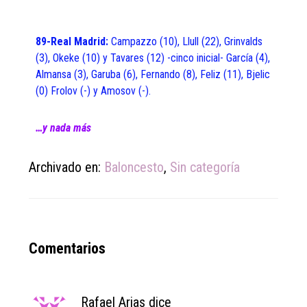
89-Real Madrid:
Campazzo (10), Llull (22), Grinvalds
(3), Okeke (10) y Tavares (12) -cinco inicial- García (4),
Almansa (3), Garuba (6), Fernando (8), Feliz (11), Bjelic
(0) Frolov (-) y Amosov (-).
…y nada más
Archivado en:
Baloncesto
,
Sin categoría
Reader
Comentarios
Interactions
Rafael Arias
dice