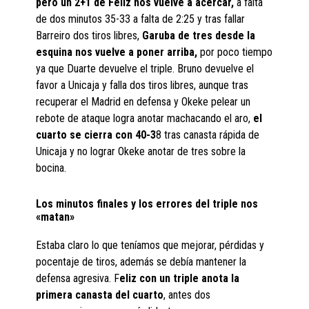
pero un 2+1 de Feliz nos vuelve a acercar,
a falta
de dos minutos 35-33 a falta de 2:25 y tras fallar
Barreiro dos tiros libres,
Garuba de tres desde la
esquina nos vuelve a poner arriba,
por poco tiempo
ya que Duarte devuelve el triple. Bruno devuelve el
favor a Unicaja y falla dos tiros libres, aunque tras
recuperar el Madrid en defensa y Okeke pelear un
rebote de ataque logra anotar machacando el aro,
el
cuarto se cierra con 40-3
8 tras canasta rápida de
Unicaja y no lograr Okeke anotar de tres sobre la
bocina.
Los minutos finales y los errores del triple nos
«matan»
Estaba claro lo que teníamos que mejorar, pérdidas y
pocentaje de tiros, además se debía mantener la
defensa agresiva. F
eliz con un triple anota la
primera canasta del cuarto
, antes dos