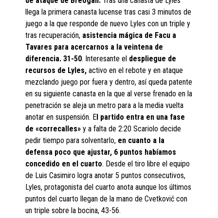
de ataque de Breogán.
Tras una canasta de Lyles
llega la primera canasta lucense tras casi 3 minutos de
juego a la que responde de nuevo Lyles con un triple y
tras recuperación,
asistencia mágica de Facu a
Tavares para acercarnos a la veintena de
diferencia. 31-50
. Interesante el
despliegue de
recursos de Lyles,
activo en el rebote y en ataque
mezclando juego por fuera y dentro, así queda patente
en su siguiente canasta en la que al verse frenado en la
penetración se aleja un metro para a la media vuelta
anotar en suspensión. E
l partido entra en una fase
de «correcalles»
y a falta de 2:20 Scariolo decide
pedir tiempo para solventarlo,
en cuanto a la
defensa poco que ajustar, 6 puntos habíamos
concedido en el cuarto
. Desde el tiro libre el equipo
de Luis Casimiro logra anotar 5 puntos consecutivos,
Lyles, protagonista del cuarto anota aunque los últimos
puntos del cuarto llegan de la mano de Cvetković con
un triple sobre la bocina, 43-56.