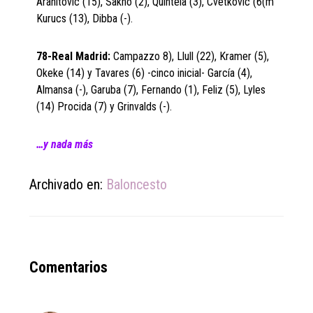
Aranitovic (15), Sakho (2), Quintela (3), Cvetkovic (6(m
Kurucs (13), Dibba (-).
78-Real Madrid:
Campazzo 8), Llull (22), Kramer (5),
Okeke (14) y Tavares (6) -cinco inicial- García (4),
Almansa (-), Garuba (7), Fernando (1), Feliz (5), Lyles
(14) Procida (7) y Grinvalds (-).
…y nada más
Archivado en:
Baloncesto
Reader
Comentarios
Interactions