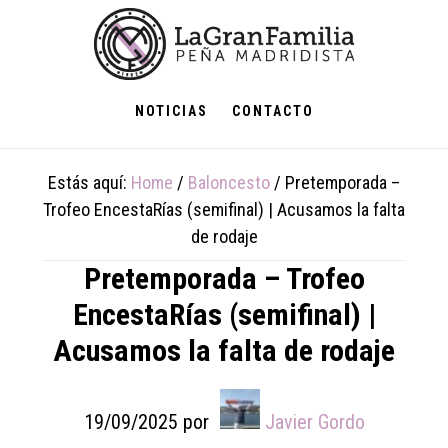
Skip
Skip
Skip
to
to
to
main
primary
footer
content
sidebar
NOTICIAS
CONTACTO
Estás aquí:
Home
/
Baloncesto
/
Pretemporada –
Trofeo EncestaRías (semifinal) | Acusamos la falta
de rodaje
Pretemporada – Trofeo
EncestaRías (semifinal) |
Acusamos la falta de rodaje
19/09/2025
por
Javier Gordo